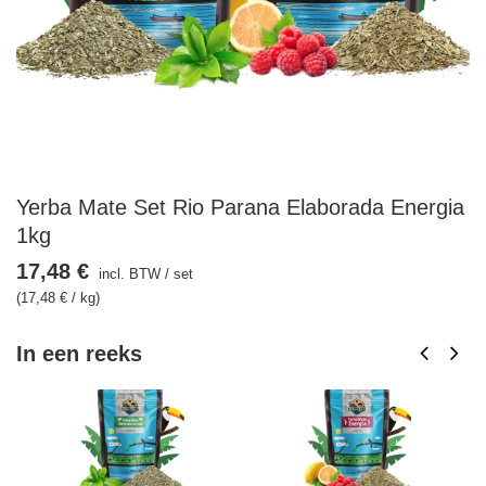
Yerba Mate Set Rio Parana Elaborada Energia
1kg
17,48 €
incl. BTW
/
set
(17,48 € / kg)
In een reeks