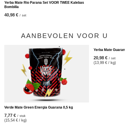
Yerba Mate Rio Parana Set VOOR TWEE Kalebas
Bombilla
40,98 €
/
set
AANBEVOLEN VOOR U
Yerba Mate Guarani 
20,98 €
/
set
(13,99 € / kg)
Verde Mate Green Energia Guarana 0,5 kg
7,77 €
/
stuk
(15,54 € / kg)