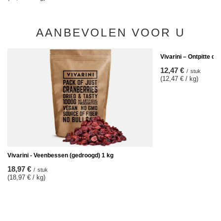
AANBEVOLEN VOOR U
Vivarini – Ontpitte da
12,47 €
/
stuk
(12,47 € / kg)
Vivarini - Veenbessen (gedroogd) 1 kg
18,97 €
/
stuk
(18,97 € / kg)