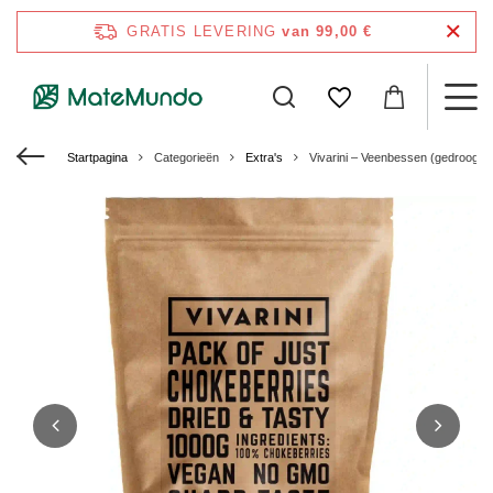
GRATIS LEVERING
van 99,00 €
Startpagina
Categorieën
Extra's
Vivarini – Veenbessen (gedroogd)