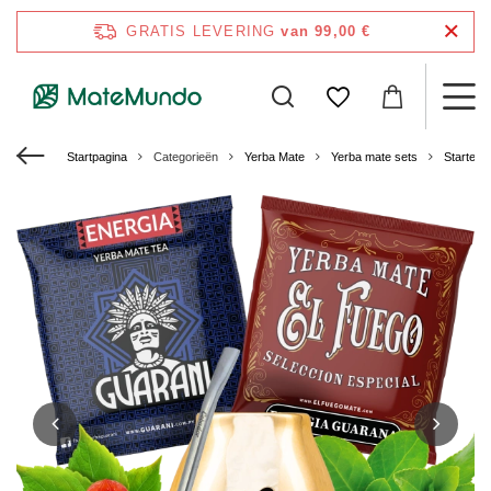
GRATIS LEVERING
van 99,00 €
Startpagina
Categorieën
Yerba Mate
Yerba mate sets
Starters