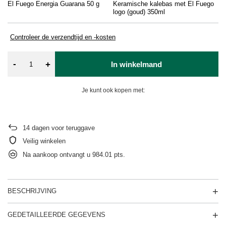
El Fuego Energia Guarana 50 g
Keramische kalebas met El Fuego
Gu
logo (goud) 350ml
Controleer de verzendtijd en -kosten
-
+
In winkelmand
Je kunt ook kopen met:
14
dagen voor teruggave
Veilig winkelen
Na aankoop ontvangt u
984.01 pts.
BESCHRIJVING
GEDETAILLEERDE GEGEVENS