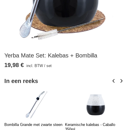
Yerba Mate Set: Kalebas + Bombilla
19,98 €
incl. BTW
/
set
In een reeks
Bombilla Grande met zwarte steen
Keramische kalebas - Caballo
Ku
350ml