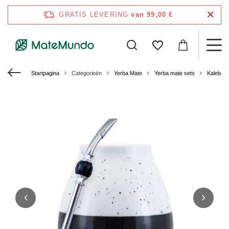
GRATIS LEVERING
van 99,00 €
Startpagina
Categorieën
Yerba Mate
Yerba mate sets
Kalebas 