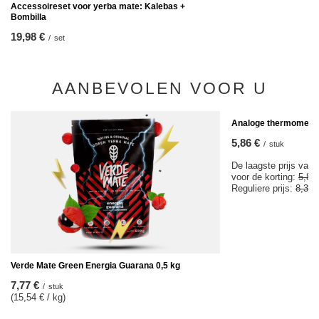
Accessoireset voor yerba mate: Kalebas +
Bombilla
19,98 €
/
set
AANBEVOLEN VOOR U
KOOPJE
Analoge thermomete
5,86 €
/
stuk
De laagste prijs van 
voor de korting:
5,85
Reguliere prijs:
8,37 
Verde Mate Green Energia Guarana 0,5 kg
7,77 €
/
stuk
(15,54 € / kg)