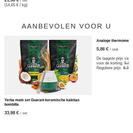
/
set
(14,65 € / kg)
AANBEVOLEN VOOR U
KOOPJE
Analoge thermomete
5,86 €
/
stuk
De laagste prijs van 
voor de korting:
5,85
Reguliere prijs:
8,37 
Yerba mate set Guarani keramische kalebas
bombilla
33,98 €
/
set