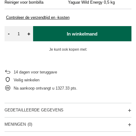
Reiniger voor bombilla
Yaguar Wild Energy 0,5 kg
Ya
Controleer de verzendtijd en -kosten
-
+
In winkelmand
Je kunt ook kopen met:
14
dagen voor teruggave
Veilig winkelen
Na aankoop ontvangt u
1327.33 pts.
GEDETAILLEERDE GEGEVENS
MENINGEN
(0)