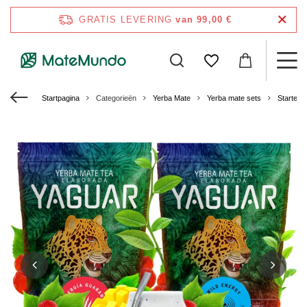
GRATIS LEVERING
van 99,00 €
Startpagina
Categorieën
Yerba Mate
Yerba mate sets
Starters