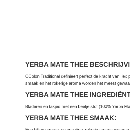
YERBA MATE THEE BESCHRIJV
CColon Traditional definieert perfect de kracht van Ilex 
smaak en het rokerige aroma worden het meest gewaar
YERBA MATE THEE INGREDIËN
Bladeren en takjes met een beetje stof (100% Yerba Ma
YERBA MATE THEE SMAAK:
Een bittere smaak en een diep, rokerig aroma waarvan 