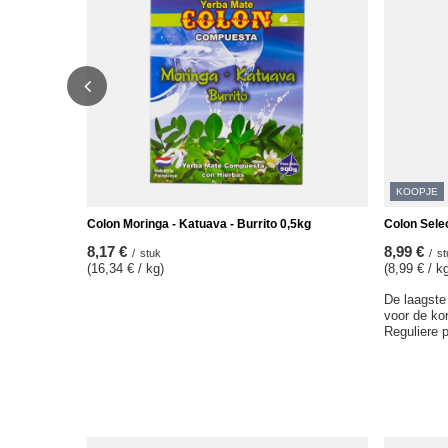
KOOPJE
Colon Moringa - Katuava - Burrito 0,5kg
Colon Sele
8,17 €
8,99 €
/
stuk
/
st
(16,34 € / kg)
(8,99 € / k
De laagste 
voor de ko
Reguliere p