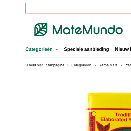
Categorieën
Speciale aanbieding
Nieuw 
U bent hier.:
Startpagina
Categorieën
Yerba Mate
Ye