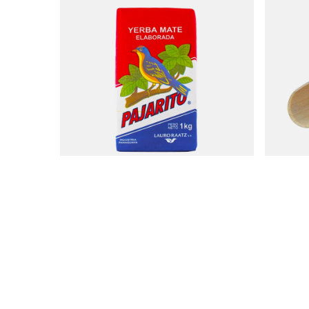
Pajarito Elaborada Con Palo Tradicional 1kg
Houten lep
11,17 €
4,27 €
/
stuk
/
st
(11,17 € / kg)