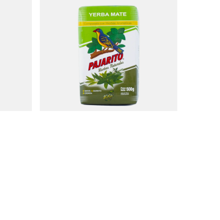
ional 1 kg
Pajarito Compuesta con Hierbas 0,5 kg
7,17 €
/
stuk
(14,34 € / kg)