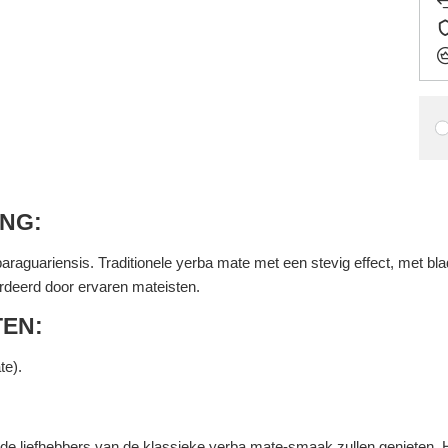
ING:
paraguariensis. Traditionele yerba mate met een stevig effect, met blad
deerd door ervaren mateisten.
TEN:
te).
de liefhebbers van de klassieke yerba mate-smaak zullen genieten. H