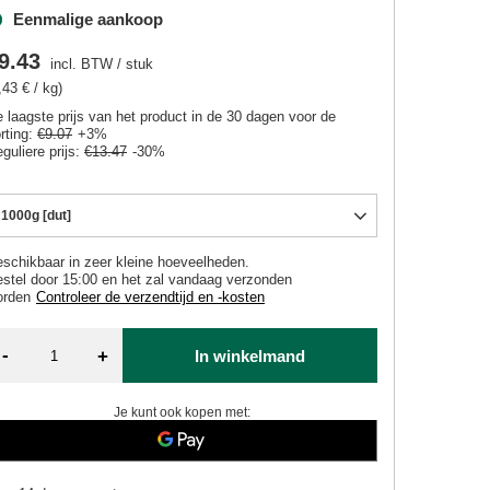
Eenmalige aankoop
9.43
incl. BTW
/
stuk
,43 € / kg)
 laagste prijs van het product in de 30 dagen voor de
rting:
€9.07
+3%
guliere prijs:
€13.47
-30%
1000g [dut]
schikbaar in zeer kleine hoeveelheden
stel door
15:00 en het zal vandaag verzonden
orden
Controleer de verzendtijd en -kosten
-
+
In winkelmand
Je kunt ook kopen met: