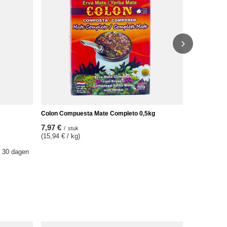
/
stu
(11,18 € / kg
De laagste p
voor de kort
Reguliere pr
Colon Compuesta Mate Completo 0,5kg
7,97 €
/
stuk
(15,94 € / kg)
e 30 dagen