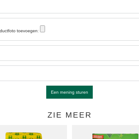
ductfoto toevoegen:
Een mening sturen
ZIE MEER