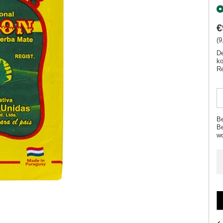
€
(9
De
ko
Re
Be
Be
w