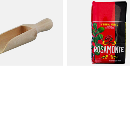
el voor yerba mate
Rosamonte Elaborada con Palo Tradic
12,47 €
uk
/
stuk
(12,47 € / kg)