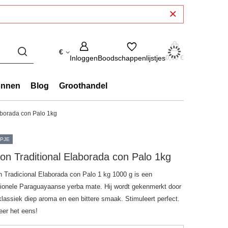
€
Inloggen
Boodschappenlijstjes
0,00 €
onnen
Blog
Groothandel
aborada con Palo 1kg
PJE
on Traditional Elaborada con Palo 1kg
n Tradicional Elaborada con Palo 1 kg 1000 g is een
itionele Paraguayaanse yerba mate. Hij wordt gekenmerkt door
klassiek diep aroma en een bittere smaak. Stimuleert perfect.
eer het eens!