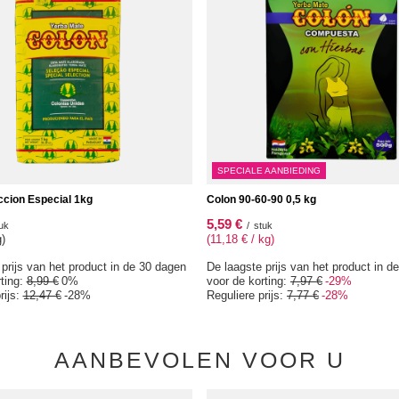
SPECIALE AANBIEDING
ccion Especial 1kg
Colon 90-60-90 0,5 kg
5,59 €
uk
/
stuk
g)
(11,18 € / kg)
prijs van het product in de 30 dagen
De laagste prijs van het product in d
rting:
8,99 €
0%
voor de korting:
7,97 €
-29%
rijs:
12,47 €
-28%
Reguliere prijs:
7,77 €
-28%
AANBEVOLEN VOOR U