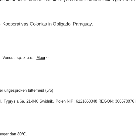
 Kooperativas Colonias in Obligado, Paraguay.
Venusti sp. z o.o.
Meer
r uitgesproken bitterheid (5/5)
 ul. Tygrysia 6a, 21-040 Świdnik, Polen NIP: 6121860348 REGON: 366578876 
hoger dan 80°C.