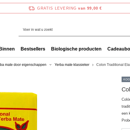
GRATIS LEVERING
van 99,00 €
Binnen
Bestsellers
Biologische producten
Cadeaub
rba mate door eigenschappen
Yerba mate klassieker
Colon Traditional El
KOO
Col
Coló
trad
een 
Prob