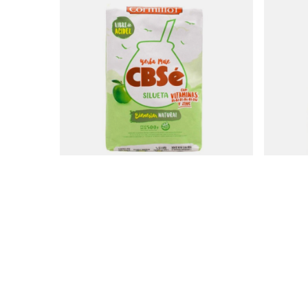
CBSé Silueta 0,5 kg
CBSé Regul
9,37 €
11,17 €
/
stuk
/
(18,74 € / kg)
(22,34 € / 