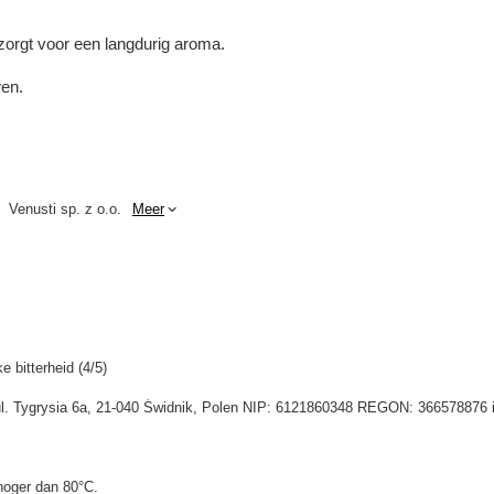
orgt voor een langdurig aroma.
wen.
Venusti sp. z o.o.
Meer
e bitterheid (4/5)
 ul. Tygrysia 6a, 21-040 Świdnik, Polen NIP: 6121860348 REGON: 366578876 
hoger dan 80°C.