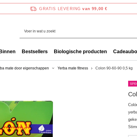
GRATIS LEVERING
van 99,00 €
Binnen
Bestsellers
Biologische producten
Cadeaub
rba mate door eigenschappen
Yerba mate fitness
Colon 90-60-90 0,5 kg
SPE
Col
Coló
yerb
geke
Stimu