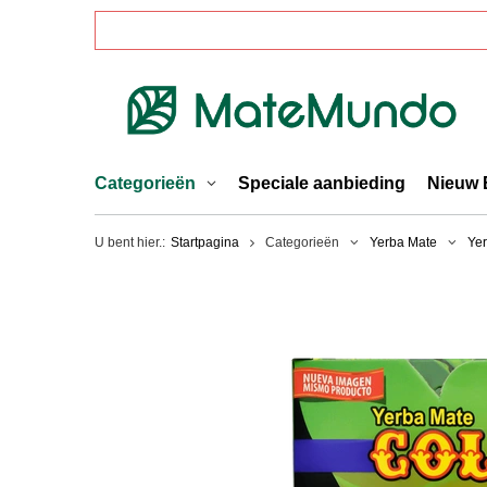
Categorieën
Speciale aanbieding
Nieuw 
U bent hier.:
Startpagina
Categorieën
Yerba Mate
Ye