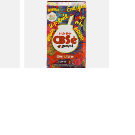
CBSé Energia Guarana 0,5 kg
7,57 €
/
stuk
(15,14 € / kg)