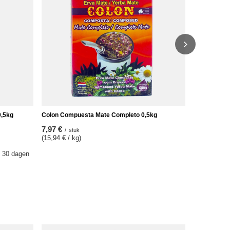
/
stu
(8,99 € / kg)
De laagste p
voor de kort
Reguliere pr
0,5kg
Colon Compuesta Mate Completo 0,5kg
7,97 €
/
stuk
(15,94 € / kg)
e 30 dagen