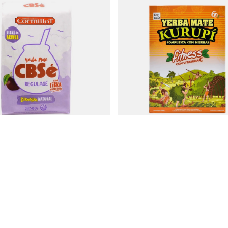
asé 0,5 kg
Kurupi Fitness 0,5 kg
7,57 €
stuk
/
stuk
kg)
(15,14 € / kg)