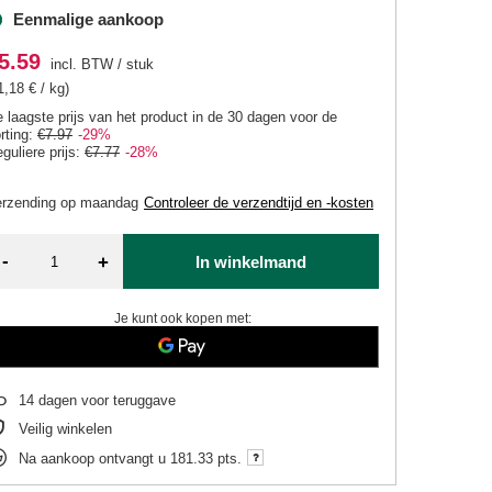
Eenmalige aankoop
5.59
incl. BTW
/
stuk
1,18 € / kg)
 laagste prijs van het product in de 30 dagen voor de
rting:
€7.97
-29%
guliere prijs:
€7.77
-28%
erzending
op maandag
Controleer de verzendtijd en -kosten
-
+
In winkelmand
Je kunt ook kopen met:
14
dagen voor teruggave
Veilig winkelen
Na aankoop ontvangt u
181.33 pts.