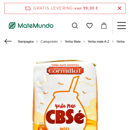
GRATIS LEVERING
van 99,00 €
Startpagina
Categorieën
Yerba Mate
Yerba mate A-Z
Yerba Ma