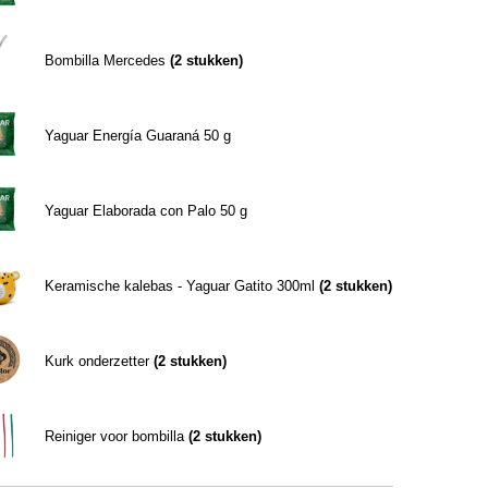
Bombilla Mercedes
(
2
stukken)
Yaguar Energía Guaraná 50 g
Yaguar Elaborada con Palo 50 g
Keramische kalebas - Yaguar Gatito 300ml
(
2
stukken)
Kurk onderzetter
(
2
stukken)
Reiniger voor bombilla
(
2
stukken)