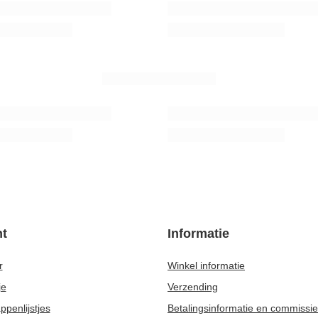
 geschenkset 500g
Yerba Mate set 10x50g Kalebas + Bom
46,98 €
set
/
set
AANBEVOLEN VOOR U
 Green Blue Moon 0,5 kg
Verde Mate Green Energia Guarana 0,
7,77 €
uk
/
stuk
kg)
(15,54 € / kg)
prijs van het product in de 30 dagen
rting:
6,14 €
+1%
rijs:
8,77 €
-30%
t
Informatie