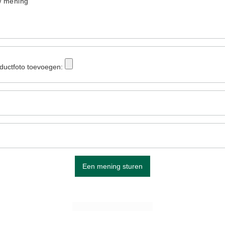
w mening
ductfoto toevoegen:
Een mening sturen
ZIE MEER