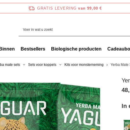
GRATIS LEVERING
van 99,00 €
Binnen
Bestsellers
Biologische producten
Cadeaub
ba mate sets
Sets voor koppels
Kits voor monsterneming
Yerba Mate 
Yer
48,
In