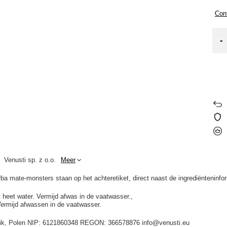
Cont
-
Venusti sp. z o.o.
Meer
 mate-monsters staan op het achteretiket, direct naast de ingrediënteninfor
t heet water. Vermijd afwas in de vaatwasser.
Vermijd afwassen in de vaatwasser.
idnik, Polen NIP: 6121860348 REGON: 366578876 info@venusti.eu