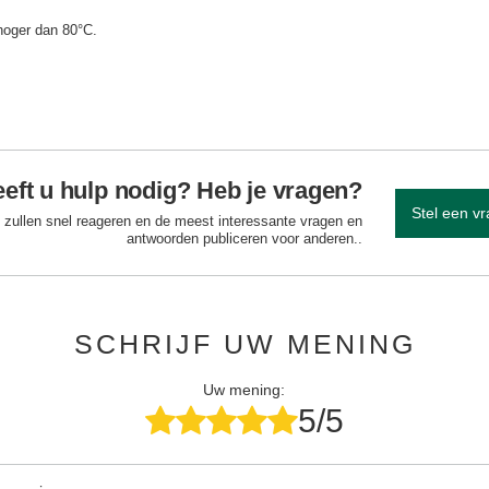
hoger dan 80°C.
eft u hulp nodig? Heb je vragen?
Stel een v
 zullen snel reageren en de meest interessante vragen en
antwoorden publiceren voor anderen..
SCHRIJF UW MENING
Uw mening:
5/5