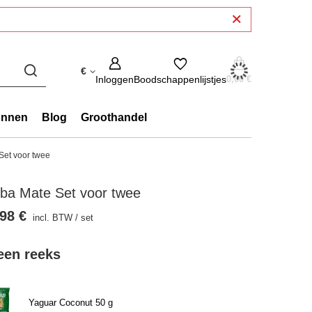
€
Inloggen
Boodschappenlijstjes
0,00 €
onnen
Blog
Groothandel
Set voor twee
ba Mate Set voor twee
98 €
incl. BTW
/
set
 een reeks
Yaguar Coconut 50 g