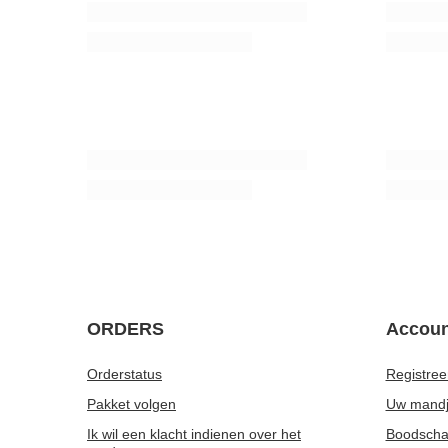
Set Gourd Sofia voor yerba mate
Yerba Mate
18,48 €
32,98 €
/
set
/
KOOPJE
Yerba Mate Yaguar Fruit set 3x500g 1.5kg
Verde Mate
21,98 €
6,15 €
/
set
/
st
(14,65 € / kg)
(12,30 € / 
De laagste 
voor de ko
Reguliere p
ORDERS
Accoun