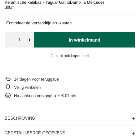
Keramische kalebas - Yaguar Gatito
Bombilla Mercedes
Re
300ml
Controleer de verzendtijd en -kosten
-
+
In winkelmand
Je kunt ook kopen met:
14
dagen voor teruggave
Veilig winkelen
Na aankoop ontvangt u
796.01 pts.
BESCHRIJVING
GEDETAILLEERDE GEGEVENS