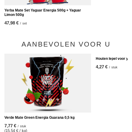
Yerba Mate Set Yaguar Energia 500g + Yaguar
Limon 500g
47,98 €
/
set
AANBEVOLEN VOOR U
Houten lepel voor ye
4,27 €
/
stuk
Verde Mate Green Energia Guarana 0,5 kg
7,77 €
/
stuk
(15,54 € / kg)