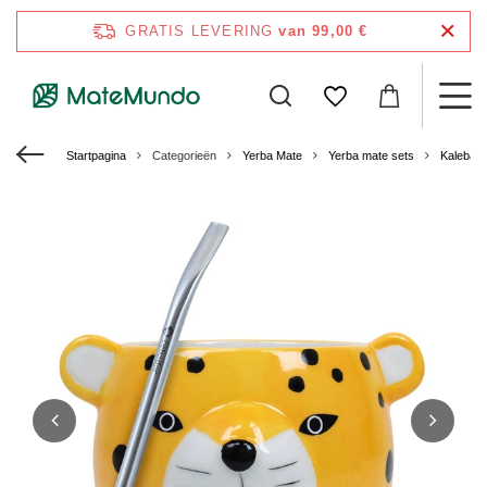
GRATIS LEVERING
van 99,00 €
Startpagina
Categorieën
Yerba Mate
Yerba mate sets
Kalebas 