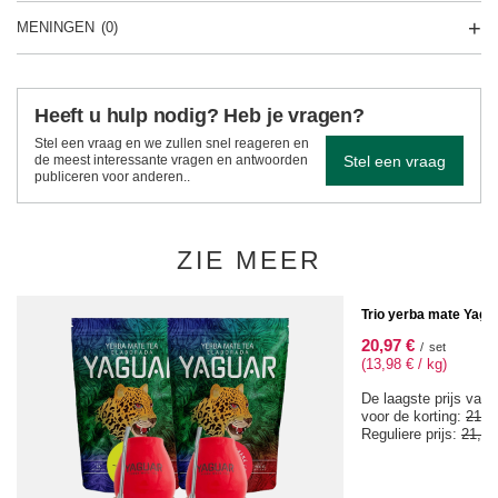
MENINGEN
(0)
Heeft u hulp nodig? Heb je vragen?
Stel een vraag en we zullen snel reageren en
Stel een vraag
de meest interessante vragen en antwoorden
publiceren voor anderen..
ZIE MEER
SPECIALE AANBIEDIN
Trio yerba mate Yagua
20,97 €
/
set
(13,98 € / kg)
De laagste prijs van 
voor de korting:
21,9
Reguliere prijs:
21,98