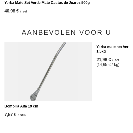
Yerba Mate Set Verde Mate Cactus de Juarez 500g
40,98 €
/
set
AANBEVOLEN VOOR U
Yerba mate set Verde
1,5kg
21,98 €
/
set
(14,65 € / kg)
Bombilla Alfa 19 cm
7,57 €
/
stuk