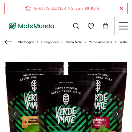
GRATIS LEVERING
van 99,00 €
Startpagina
Categorieën
Yerba Mate
Yerba mate sets
Yerba M