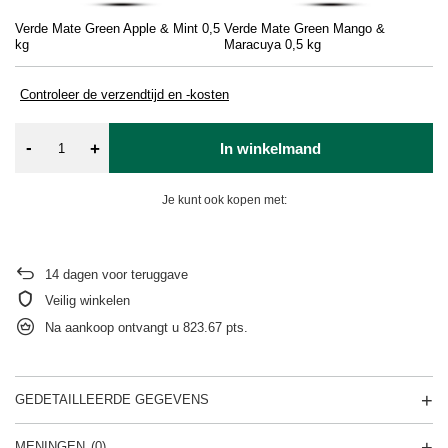
Verde Mate Green Apple & Mint 0,5
Verde Mate Green Mango &
Ve
kg
Maracuya 0,5 kg
Fr
Controleer de verzendtijd en -kosten
-
+
In winkelmand
Je kunt ook kopen met:
14
dagen voor teruggave
Veilig winkelen
Na aankoop ontvangt u
823.67 pts.
GEDETAILLEERDE GEGEVENS
MENINGEN
(0)