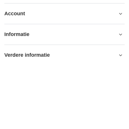
Account
Informatie
Verdere informatie
contact@matemundo.nl
MateMundo.nl
,
Ostrowskiego 9/129
,
53-238
Wrocław (Polen)
In de winkel presenteren wij de brutoprijzen (incl. BTW).
BTW-tarieven voor binnenlandse verbruikers:
Netherlands
.