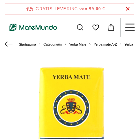
GRATIS LEVERING
van 99,00 €
Startpagina
Categorieën
Yerba Mate
Yerba mate A-Z
Yerba Ma