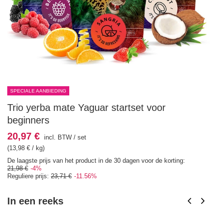
SPECIALE AANBIEDING
Trio yerba mate Yaguar startset voor
beginners
20,97 €
incl. BTW
/
set
(13,98 € / kg)
De laagste prijs van het product in de 30 dagen voor de korting:
21,98 €
-4%
Reguliere prijs:
23,71 €
-11.56%
In een reeks