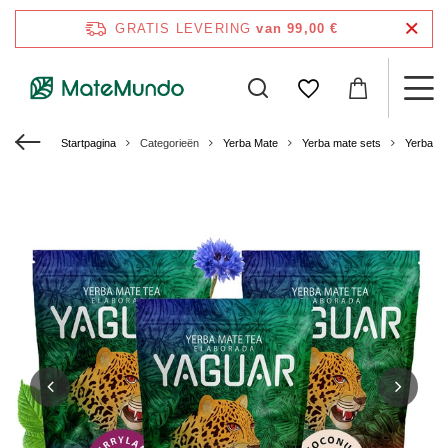
GRATIS LEVERING
van 99,00 €
Startpagina
Categorieën
Yerba Mate
Yerba mate sets
Yerba M