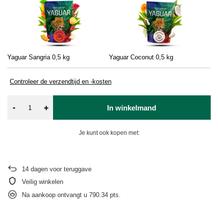
Yaguar Sangria 0,5 kg
Yaguar Coconut 0,5 kg
Ya
Controleer de verzendtijd en -kosten
-
+
In winkelmand
Je kunt ook kopen met:
14
dagen voor teruggave
Veilig winkelen
Na aankoop ontvangt u
790.34 pts.