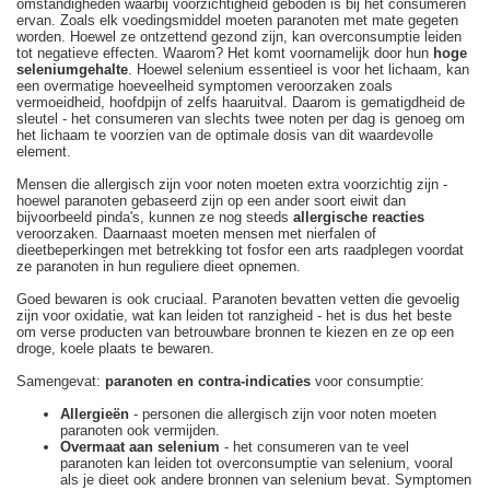
omstandigheden waarbij voorzichtigheid geboden is bij het consumeren
ervan. Zoals elk voedingsmiddel moeten paranoten met mate gegeten
worden. Hoewel ze ontzettend gezond zijn, kan overconsumptie leiden
tot negatieve effecten. Waarom? Het komt voornamelijk door hun
hoge
seleniumgehalte
. Hoewel selenium essentieel is voor het lichaam, kan
een overmatige hoeveelheid symptomen veroorzaken zoals
vermoeidheid, hoofdpijn of zelfs haaruitval. Daarom is gematigdheid de
sleutel - het consumeren van slechts twee noten per dag is genoeg om
het lichaam te voorzien van de optimale dosis van dit waardevolle
element.
Mensen die allergisch zijn voor noten moeten extra voorzichtig zijn -
hoewel paranoten gebaseerd zijn op een ander soort eiwit dan
bijvoorbeeld pinda's, kunnen ze nog steeds
allergische reacties
veroorzaken. Daarnaast moeten mensen met nierfalen of
dieetbeperkingen met betrekking tot fosfor een arts raadplegen voordat
ze paranoten in hun reguliere dieet opnemen.
Goed bewaren is ook cruciaal. Paranoten bevatten vetten die gevoelig
zijn voor oxidatie, wat kan leiden tot ranzigheid - het is dus het beste
om verse producten van betrouwbare bronnen te kiezen en ze op een
droge, koele plaats te bewaren.
Samengevat:
paranoten en contra-indicaties
voor consumptie:
Allergieën
- personen die allergisch zijn voor noten moeten
paranoten ook vermijden.
Overmaat aan selenium
- het consumeren van te veel
paranoten kan leiden tot overconsumptie van selenium, vooral
als je dieet ook andere bronnen van selenium bevat. Symptomen