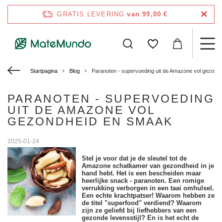
GRATIS LEVERING
van 99,00 €
Startpagina
Blog
Paranoten - supervoeding uit de Amazone vol gezond
PARANOTEN - SUPERVOEDING
UIT DE AMAZONE VOL
GEZONDHEID EN SMAAK
2025-01-24
Stel je voor dat je de sleutel tot de
Amazone schatkamer van gezondheid in je
hand hebt. Het is een bescheiden maar
heerlijke snack - paranoten. Een romige
verrukking verborgen in een taai omhulsel.
Een echte krachtpatser! Waarom hebben ze
de titel "superfood" verdiend? Waarom
zijn ze geliefd bij liefhebbers van een
gezonde levensstijl? En is het echt de