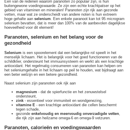
Een van de redenen waarom paranoten zo populair zijn, is hun
buitengewone voedingswaarde. Ze zijn een echte krachtpatser op het
gebied van vitaminen en mineralen! Paranoten zijn rijk aan gezonde
vetten, maar wat ze onderscheidt van andere noten is hun extreem
hoge gehalte aan
selenium
. Een enkele paranoot kan tot 95 microgram
selenium bevatten, dat is meer dan 100% van de aanbevolen dagelijkse
hoeveelheid voor dit element!
Paranoten, selenium en het belang voor de
gezondheid
Selenium
is een spoorelement dat een belangrijke rol speelt in het
menselijk lichaam. Het is belangrijk voor het goed functioneren van de
schildklier, ondersteunt het immuunsysteem en werkt als een krachtige
antioxidant. Het regelmatig consumeren van paranoten kan helpen om
het seleniumgehalte in het lichaam op peil te houden, wat bijdraagt aan
een beter welzijn en een betere gezondheid.
Naast selenium zijn paranoten ook rijk aan
magnesium
- dat de spierfunctie en het zenuwstelsel
ondersteunt,
zink
- essentieel voor immuniteit en wondgenezing,
vitamine E
- een krachtige antioxidant die cellen beschermt
tegen schade,
gezonde
enkelvoudig en meervoudig onverzadigde vetten
,
die rijk zijn aan heilzame omega-6 en omega-9 vetzuren.
Paranoten, calorieën en voedingswaarden