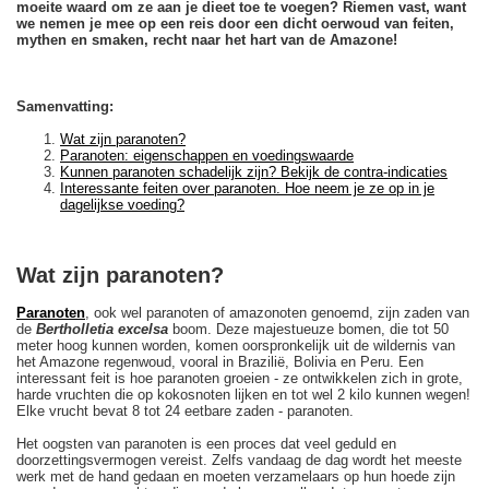
moeite waard om ze aan je dieet toe te voegen? Riemen vast, want
we nemen je mee op een reis door een dicht oerwoud van feiten,
mythen en smaken, recht naar het hart van de Amazone!
Samenvatting:
Wat zijn paranoten?
Paranoten: eigenschappen en voedingswaarde
Kunnen paranoten schadelijk zijn? Bekijk de contra-indicaties
Interessante feiten over paranoten. Hoe neem je ze op in je
dagelijkse voeding?
Wat zijn paranoten?
Paranoten
, ook wel paranoten of amazonoten genoemd, zijn zaden van
de
Bertholletia excelsa
boom. Deze majestueuze bomen, die tot 50
meter hoog kunnen worden, komen oorspronkelijk uit de wildernis van
het Amazone regenwoud, vooral in Brazilië, Bolivia en Peru. Een
interessant feit is hoe paranoten groeien - ze ontwikkelen zich in grote,
harde vruchten die op kokosnoten lijken en tot wel 2 kilo kunnen wegen!
Elke vrucht bevat 8 tot 24 eetbare zaden - paranoten.
Het oogsten van paranoten is een proces dat veel geduld en
doorzettingsvermogen vereist. Zelfs vandaag de dag wordt het meeste
werk met de hand gedaan en moeten verzamelaars op hun hoede zijn