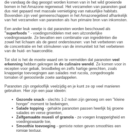
die vandaag de dag geoogst worden komen van in het wild groeiende
bomen in het Amazone regenwoud. Het verzamelen van paranoten gaat
dus niet gepaard met massale vernietiging van natuurlijke habitats.
Bovendien zijn veel gemeenschappen in het Amazonegebied afhankelijk
van het verzamelen van paranoten als hun primaire bron van inkomsten.
Een ander leuk weetje is dat paranoten worden beschouwd als
"superfoods
" - voedingsmiddelen met een uitzonderlijke
voedingswaarde. Ze bevatten een combinatie van ingrediënten die
zowel het lichaam als de geest ondersteunen: van het verbeteren van
de concentratie en het stimuleren van de immuniteit tot het verbeteren
van de huid- en haarconditie.
Tot slot is het de moeite waard om te vermelden dat paranoten
veel
erkenning
hebben gekregen
in de culinaire wereld
. Ze komen voor in
recepten voor gebak, broodbeleg en zelfs hartige gerechten, zoals
knapperige toevoegingen aan salades met rucola, zongedroogde
tomaten of geroosterde zoete aardappelen.
Paranoten zijn ongelooflijk veelzijdig en je kunt ze op veel manieren
gebruiken. Hier zijn een paar ideeën:
Gezonde snack
- slechts 1-2 noten zijn genoeg om een "kleine
honger" moment te bedwingen,
Salade topping
- gehakte paranoten passen heerlijk bij groene
salades en verse groenten,
Zelfgemaakte muesli of granola
- ze voegen knapperigheid en
voedingswaarde toe,
Smoothie toevoeging
- gemixte noten geven smoothies een
romige textuur,