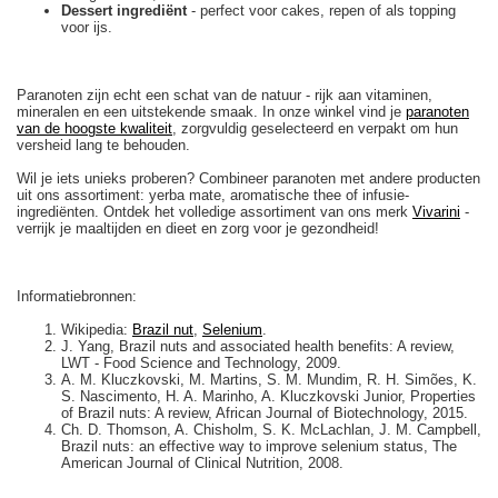
Dessert ingrediënt
- perfect voor cakes, repen of als topping
voor ijs.
Paranoten zijn echt een schat van de natuur - rijk aan vitaminen,
mineralen en een uitstekende smaak. In onze winkel vind je
paranoten
van de hoogste kwaliteit
, zorgvuldig geselecteerd en verpakt om hun
versheid lang te behouden.
Wil je iets unieks proberen? Combineer paranoten met andere producten
uit ons assortiment: yerba mate, aromatische thee of infusie-
ingrediënten. Ontdek het volledige assortiment van ons merk
Vivarini
-
verrijk je maaltijden en dieet en zorg voor je gezondheid!
Informatiebronnen:
Wikipedia:
Brazil nut
,
Selenium
.
J. Yang, Brazil nuts and associated health benefits: A review,
LWT - Food Science and Technology, 2009.
A. M. Kluczkovski, M. Martins, S. M. Mundim, R. H. Simões, K.
S. Nascimento, H. A. Marinho, A. Kluczkovski Junior, Properties
of Brazil nuts: A review, African Journal of Biotechnology, 2015.
Ch. D. Thomson, A. Chisholm, S. K. McLachlan, J. M. Campbell,
Brazil nuts: an effective way to improve selenium status, The
American Journal of Clinical Nutrition, 2008.