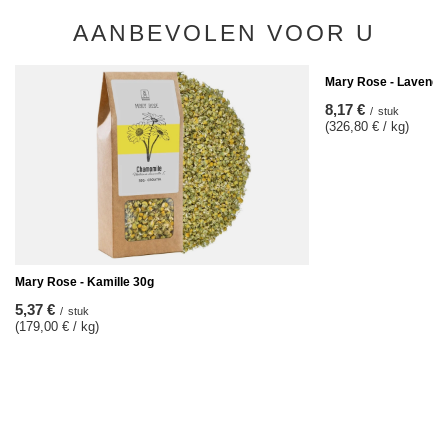
AANBEVOLEN VOOR U
Mary Rose - Lavendel 
8,17 €
/
stuk
(326,80 € / kg)
Mary Rose - Kamille 30g
5,37 €
/
stuk
(179,00 € / kg)