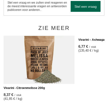
Stel een vraag en we zullen snel reageren en
Stel een vraag
de meest interessante vragen en antwoorden
publiceren voor anderen..
ZIE MEER
Vivarini – Ashwagand
6,77 €
/
stuk
(135,40 € / kg)
Vivarini - Citroenmelisse 200g
8,37 €
/
stuk
(41,85 € / kg)