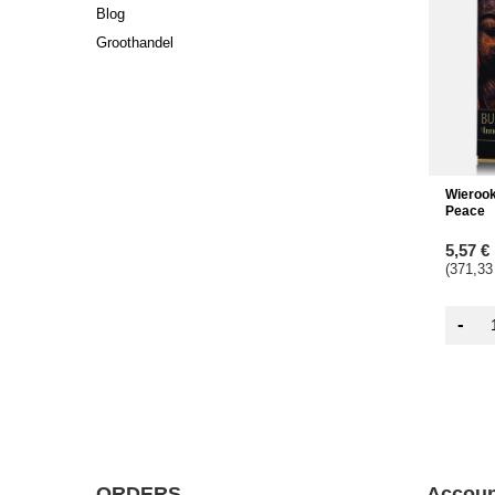
Blog
Groothandel
Wierook
Peace
5,57 €
(371,33
-
ORDERS
Accoun