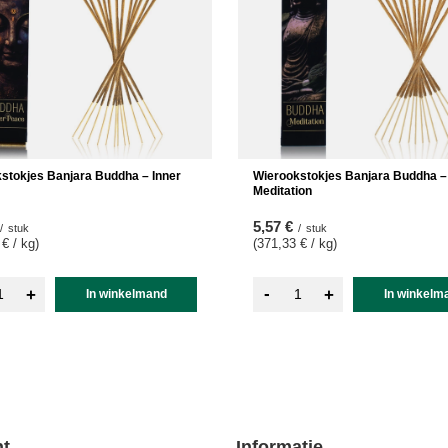
stokjes Banjara Buddha – Inner
Wierookstokjes Banjara Buddha –
Meditation
5,57 €
/
stuk
/
stuk
 € / kg
)
(371,33 € / kg
)
-
+
+
In winkelmand
In winkelm
t
Informatie