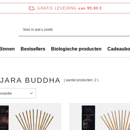
GRATIS LEVERING
van 99,00 €
Binnen
Bestsellers
Biologische producten
Cadeaub
JARA BUDDHA
( aantal producten:
2
)
g wijzigen
levantie