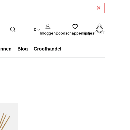
€
Inloggen
Boodschappenlijstjes
0,00 €
onnen
Blog
Groothandel