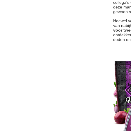
collega's
deze mani
gewoon s
Hoewel ve
van nabij
voor twe
ontdekke
deden en 