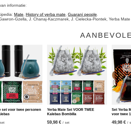
an informatie:
ipedia:
Mate
,
History of yerba mate
,
Guaraní people
.
Gawron-Gzella, J. Chanaj-Kaczmarek, J. Cielecka-Piontek, Yerba Mate –
AANBEVOL
 set voor twee personen
Yerba Mate Set VOOR TWEE
Set Yerba 
alebas
Kalebas Bombilla
voor twee 
59,98 €
49,98 €
set
/
set
/
s