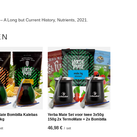
 A Long but Current History, Nutrients, 2021.
EN
Mate Bombilla Kalebas
Yerba Mate Set voor twee 3x50g
1kg
150g 2x TermoMate + 2x Bombilla
46,98 €
et
/
set