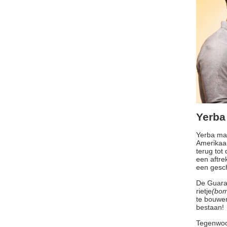
Yerba 
Yerba mat
Amerikaan
terug tot
een aftr
een gesch
De Guaran
rietje
(bom
te bouwen
bestaan!
Tegenwoor