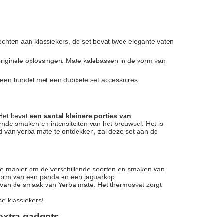
chten aan klassiekers, de set bevat twee elegante vaten
originele oplossingen. Mate kalebassen in de vorm van
 een bundel met een dubbele set accessoires
 Het bevat
een aantal kleinere porties van
ende smaken en intensiteiten van het brouwsel. Het is
d van yerba mate te ontdekken, zal deze set aan de
e manier om de verschillende soorten en smaken van
 vorm van een panda en een jaguarkop.
 van de smaak van Yerba mate. Het thermosvat zorgt
se klassiekers!
 extra gadgets