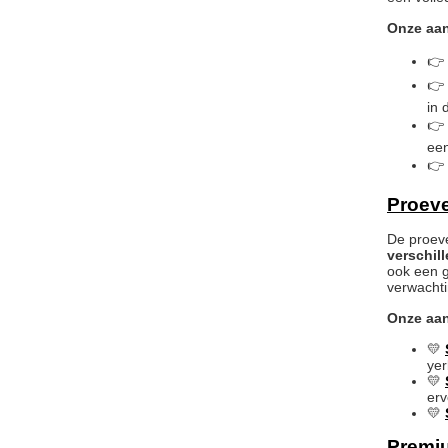
Onze aa
👉
👉
in 
👉
een
👉
Proeve
De proeve
verschil
ook een g
verwacht
Onze aa
💛
yer
💛
erv
💛
Premi