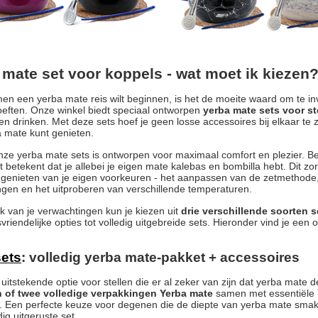
 mate set voor koppels - wat moet ik kiezen
men een yerba mate reis wilt beginnen, is het de moeite waard om te in
hoeften. Onze winkel biedt speciaal ontworpen
yerba mate sets voor st
n drinken. Met deze sets hoef je geen losse accessoires bij elkaar te 
 mate kunt genieten.
nze yerba mate sets is ontworpen voor maximaal comfort en plezier. Bel
t betekent dat je allebei je eigen mate kalebas en bombilla hebt. Dit zo
 genieten van je eigen voorkeuren - het aanpassen van de zetmethode,
gen en het uitproberen van verschillende temperaturen.
jk van je verwachtingen kun je kiezen uit
drie verschillende soorten s
vriendelijke opties tot volledig uitgebreide sets. Hieronder vind je een o
ets
: volledig yerba mate-pakket + accessoires
n uitstekende optie voor stellen die er al zeker van zijn dat yerba mate
 of twee volledige verpakkingen Yerba mate
samen met essentiële
. Een perfecte keuze voor degenen die de diepte van yerba mate smake
ig uitgeruste set.