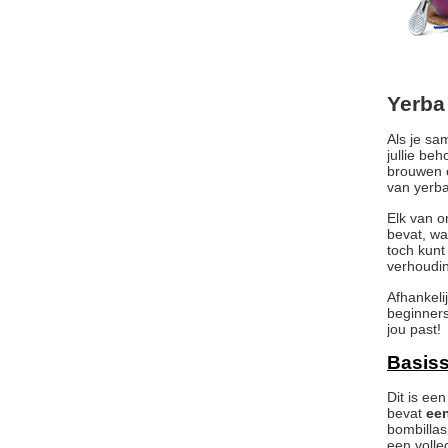
Yerba
Als je sa
jullie be
brouwen e
van yerba
Elk van o
bevat, wa
toch kunt
verhoudin
Afhankeli
beginners
jou past!
Basiss
Dit is ee
bevat
een
bombillas
een volled