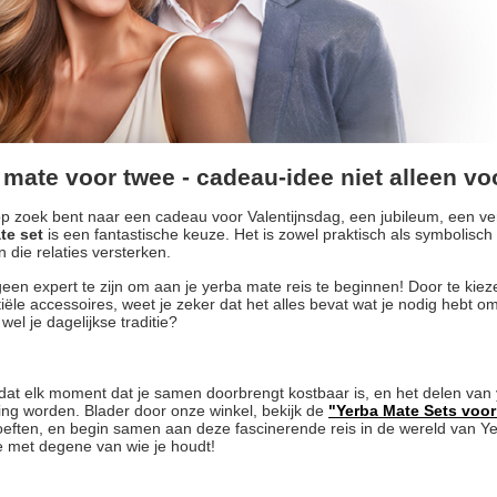
 mate voor twee - cadeau-idee niet alleen vo
op zoek bent naar een cadeau voor Valentijnsdag, een jubileum, een ve
te set
is een fantastische keuze. Het is zowel praktisch als symbolis
n die relaties versterken.
geen expert te zijn om aan je yerba mate reis te beginnen! Door te ki
iële accessoires, weet je zeker dat het alles bevat wat je nodig hebt 
wel je dagelijkse traditie?
at elk moment dat je samen doorbrengt kostbaar is, en het delen van ye
ng worden. Blader door onze winkel, bekijk de
"Yerba Mate Sets voor 
hoeften, en begin samen aan deze fascinerende reis in de wereld van Yer
 met degene van wie je houdt!