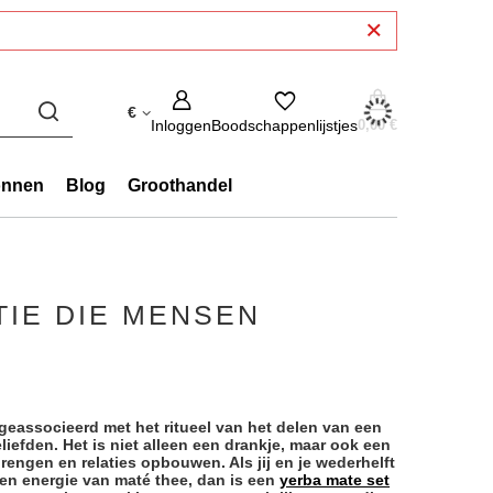
€
Inloggen
Boodschappenlijstjes
0,00 €
onnen
Blog
Groothandel
TIE DIE MENSEN
 geassocieerd met het ritueel van het delen van een
liefden. Het is niet alleen een drankje, maar ook een
engen en relaties opbouwen. Als jij en je wederhelft
en energie van maté thee, dan is een
yerba mate set