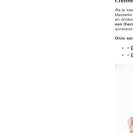
Als je va
klassieke
en drinke
een ther
accessoire
Onze aa
⭐
⭐