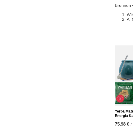
Bronnen v
Wik
A. 
Yerba Mate
Energia K
75,98 €
/