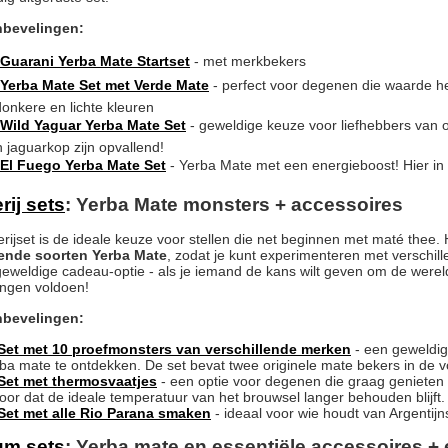
nbevelingen:
Guarani Yerba Mate Startset
- met merkbekers
Yerba Mate Set met Verde Mate
- perfect voor degenen die waarde he
donkere en lichte kleuren
Wild Yaguar Yerba Mate Set
- geweldige keuze voor liefhebbers van 
 jaguarkop zijn opvallend!
El Fuego Yerba Mate Set
- Yerba Mate met een energieboost! Hier in
rij sets
: Yerba Mate monsters + accessoires
rijset is de ideale keuze voor stellen die net beginnen met maté thee.
lende soorten Yerba Mate
, zodat je kunt experimenteren met verschill
eweldige cadeau-optie - als je iemand de kans wilt geven om de werel
ingen voldoen!
nbevelingen:
Set met 10 proefmonsters van verschillende merken
- een geweldig
ba mate te ontdekken. De set bevat twee originele mate bekers in de
Set met thermosvaatjes
- een optie voor degenen die graag genieten
oor dat de ideale temperatuur van het brouwsel langer behouden blijft.
Set met alle Rio Parana smaken
- ideaal voor wie houdt van Argentijn
um sets
: Yerba mate en essentiële accessoires +