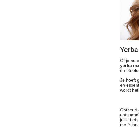
Yerba
Of je nu 
yerba ma
en rituele
Je hoeft 
en essent
wordt het 
Onthoud d
ontspanni
jullie be
maté thee