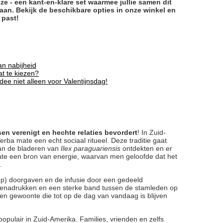
ze - een kant-en-klare set waarmee jullie samen dit
an. Bekijk de beschikbare opties in onze winkel en
 past!
an nabijheid
at te kiezen?
ee niet alleen voor Valentijnsdag!
sen verenigt en hechte relaties bevordert
! In Zuid-
ba mate een echt sociaal ritueel. Deze traditie gaat
van de bladeren van
Ilex paraguariensis
ontdekten en er
te een bron van energie, waarvan men geloofde dat het
.
p) doorgaven en de infusie door een gedeeld
 benadrukken en een sterke band tussen de stamleden op
n gewoonte die tot op de dag van vandaag is blijven
ulair in Zuid-Amerika. Families, vrienden en zelfs