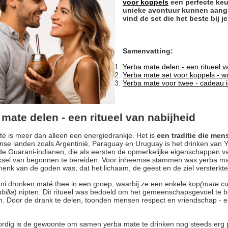
voor koppels
een perfecte keu
unieke avontuur kunnen aanga
vind de set die het beste bij je
Samenvatting:
Yerba mate delen - een ritueel v
Yerba mate set voor koppels - w
Yerba mate voor twee - cadeau id
mate delen - een ritueel van nabijheid
e is meer dan alleen een energiedrankje. Het is
een traditie die men
se landen zoals Argentinië, Paraguay en Uruguay is het drinken van Yer
 de Guarani-indianen, die als eersten de opmerkelijke eigenschappen 
eksel van begonnen te bereiden. Voor inheemse stammen was yerba ma
enk van de goden was, dat het lichaam, de geest en de ziel versterkte
i dronken maté thee in een groep, waarbij ze een enkele kop
(mate
cu
billa
) nipten. Dit ritueel was bedoeld om het gemeenschapsgevoel te
. Door de drank te delen, toonden mensen respect en vriendschap - ee
dig is de gewoonte om samen yerba mate te drinken nog steeds erg pop