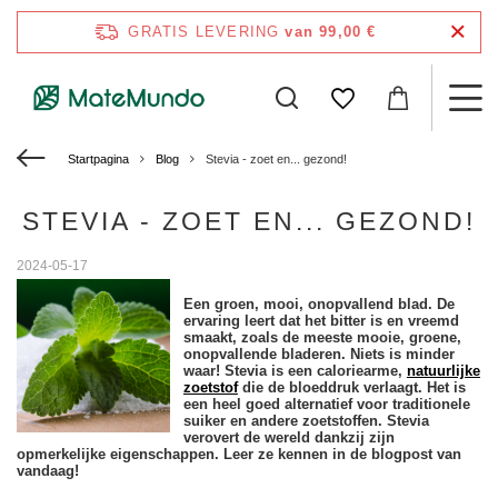
GRATIS LEVERING
van 99,00 €
Startpagina
Blog
Stevia - zoet en... gezond!
STEVIA - ZOET EN... GEZOND!
2024-05-17
Een groen, mooi, onopvallend blad. De
ervaring leert dat het bitter is en vreemd
smaakt, zoals de meeste mooie, groene,
onopvallende bladeren. Niets is minder
waar! Stevia is een caloriearme,
natuurlijke
zoetstof
die de bloeddruk verlaagt. Het is
een heel goed alternatief voor traditionele
suiker en andere zoetstoffen. Stevia
verovert de wereld dankzij zijn
opmerkelijke eigenschappen. Leer ze kennen in de blogpost van
vandaag!