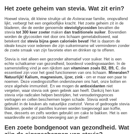
Het zoete geheim van stevia. Wat zit erin?
Hoewel stevia, dit kleine struikje uit de
Asteraceae
familie, onopvallend
lijkt, verbergt het een ongelooflijke kracht. Het zoete geheim zit in de
bladeren, die de eerder genoemde
steviolglycosiden
bevatten die
stevia
tot 300 keer zoeter
maken
dan traditionele suiker
. Bovendien
worden de glycosiden niet door ons lichaam gemetaboliseerd, wat
betekent dat
stevia bijna geen calorieën bevat
! Het is daarom de
ideale keuze voor iedereen die zijn suikerinname wil verminderen zonder
de zoete smaak van zijn favoriete eten en drinken op te offeren.
Stevia is niet alleen een gezonder alternatief voor suiker. Het is een
echte schatkamer van gezondheid, boordevol voedingswaarden. In de
samenstelling vind je een rijkdom aan
vitaminen zoals B2, B9, C
, die
essentieel zijn voor het goed functioneren van ons lichaam.
Mineralen?
Natuurlijk! Kalium, magnesium, ijzer, zink
- om er maar een paar te
noemen. Deze voedingsstoffen ondersteunen ons hart, onze botten en
onze algehele immuniteit. En we mogen de
antioxidanten
niet
vergeten, waar stevia ook geen gebrek aan heeft. Dankzij hen kan
stevia vrije radicalen helpen bestrijden, het verouderingsproces
vertragen en cellen beschermen tegen schade. Stevia wordt veel
gebruikt in de keuken als natuurlijke zoetstof. Verse of gedroogde stevia
bladeren, poeder of pastilles kunnen worden toegevoegd aan koffie,
thee, desserts en zelfs worden gebruikt om cake te bakken. Het is een
waardevolle en gezonde toevoeging aan je dieet!
Een zoete bondgenoot van gezondheid. Wat