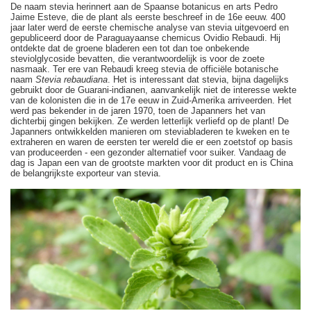
De naam stevia herinnert aan de Spaanse botanicus en arts Pedro
Jaime Esteve, die de plant als eerste beschreef in de 16e eeuw. 400
jaar later werd de eerste chemische analyse van stevia uitgevoerd en
gepubliceerd door de Paraguayaanse chemicus Ovidio Rebaudi. Hij
ontdekte dat de groene bladeren een tot dan toe onbekende
steviolglycoside bevatten, die verantwoordelijk is voor de zoete
nasmaak. Ter ere van Rebaudi kreeg stevia de officiële botanische
naam
Stevia rebaudiana
. Het is interessant dat stevia, bijna dagelijks
gebruikt door de Guarani-indianen, aanvankelijk niet de interesse wekte
van de kolonisten die in de 17e eeuw in Zuid-Amerika arriveerden. Het
werd pas bekender in de jaren 1970, toen de Japanners het van
dichterbij gingen bekijken. Ze werden letterlijk verliefd op de plant! De
Japanners ontwikkelden manieren om steviabladeren te kweken en te
extraheren en waren de eersten ter wereld die er een zoetstof op basis
van produceerden - een gezonder alternatief voor suiker. Vandaag de
dag is Japan een van de grootste markten voor dit product en is China
de belangrijkste exporteur van stevia.