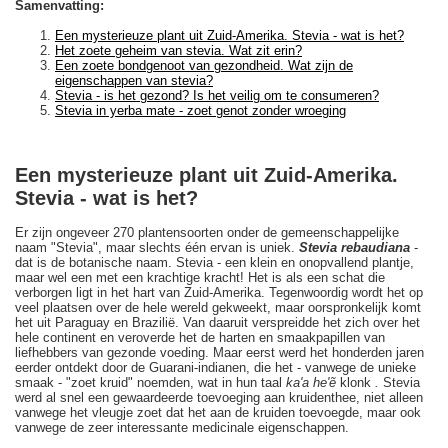
Samenvatting:
Een mysterieuze plant uit Zuid-Amerika. Stevia - wat is het?
Het zoete geheim van stevia. Wat zit erin?
Een zoete bondgenoot van gezondheid. Wat zijn de
eigenschappen van stevia?
Stevia - is het gezond? Is het veilig om te consumeren?
Stevia in yerba mate - zoet genot zonder wroeging
Een mysterieuze plant uit Zuid-Amerika.
Stevia - wat is het?
Er zijn ongeveer 270 plantensoorten onder de gemeenschappelijke
naam "Stevia", maar slechts één ervan is uniek.
Stevia rebaudiana
-
dat is de botanische naam. Stevia - een klein en onopvallend plantje,
maar wel een met een krachtige kracht! Het is als een schat die
verborgen ligt in het hart van Zuid-Amerika. Tegenwoordig wordt het op
veel plaatsen over de hele wereld gekweekt, maar oorspronkelijk komt
het uit Paraguay en Brazilië. Van daaruit verspreidde het zich over het
hele continent en veroverde het de harten en smaakpapillen van
liefhebbers van gezonde voeding. Maar eerst werd het honderden jaren
eerder ontdekt door de Guarani-indianen, die het - vanwege de unieke
smaak - "zoet kruid" noemden, wat in hun taal
ka'a he'ẽ
klonk
.
Stevia
werd al snel een gewaardeerde toevoeging aan kruidenthee, niet alleen
vanwege het vleugje zoet dat het aan de kruiden toevoegde, maar ook
vanwege de zeer interessante medicinale eigenschappen.