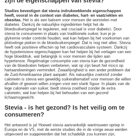
zijn de eigenschappen van stevia?
Studies bevestigen dat stevia indrukwekkende eigenschappen
heeft, vooral in de context van diabetes, hart- en vaatziekten en
obesitas.
Het is als een balsem voor mensen die worstelen met
diabetes. Dankzij de natuurlijke ingrediënten helpt het de
bloedsuikerspiegel te reguleren, wat cruciaal is voor diabetici. Door
stevia te consumeren in plaats van traditionele suiker, kun je je
glykemie onder controle houden, wat kan helpen bij het voorkomen van
plotselinge pieken in de bloedsuikerspiegel. Dat is nog niet alles. Stevia
heeft ook positieve effecten op het cardiovasculaire systeem. Dankzij
de hypotensieve eigenschappen kan het helpen bij het verlagen van een
hoge bloeddruk, wat belangrijk is voor mensen die lijden aan
hypertensie. Regelmatige consumptie van stevia kan de gezondheid
van de bloedvaten helpen verbeteren, wat op zijn beurt het risico op
hartaandoeningen vermindert. Zwaarlijvigheid is een ander probleem dat
de Zuid-Amerikaanse plant aanpakt. Als natuurlijke zoetstof zonder
calorieën is stevia een geweldig suikeralternatief voor mensen die willen
afvallen of gewoon willen zorgen voor een slank figuur. In plaats van de
lege calorieën van suiker, biedt stevia zoetheid zonder de extra
calorieën, wat kan helpen bij het behouden van een gezond
lichaamsgewicht.
Stevia - is het gezond? Is het veilig om te
consumeren?
Het antwoord is ja! Hoewel stevia aanvankelijk wantrouwen opriep in
Europa en de VS, met de eerste studies die in de vorige eeuw werden
uitgevoerd en suggereerden dat het schadelijk zou kunnen zijn,