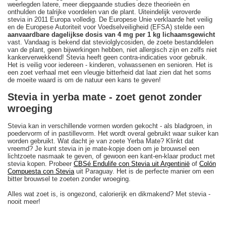
weerlegden latere, meer diepgaande studies deze theorieën en
onthulden de talrijke voordelen van de plant. Uiteindelijk veroverde
stevia in 2011 Europa volledig. De Europese Unie verklaarde het veilig
en de Europese Autoriteit voor Voedselveiligheid (EFSA) stelde een
aanvaardbare dagelijkse dosis van 4 mg per 1 kg lichaamsgewicht
vast. Vandaag is bekend dat steviolglycosiden, de zoete bestanddelen
van de plant, geen bijwerkingen hebben, niet allergisch zijn en zelfs niet
kankerverwekkend! Stevia heeft geen contra-indicaties voor gebruik.
Het is veilig voor iedereen - kinderen, volwassenen en senioren. Het is
een zoet verhaal met een vleugje bitterheid dat laat zien dat het soms
de moeite waard is om de natuur een kans te geven!
Stevia in yerba mate - zoet genot zonder
wroeging
Stevia kan in verschillende vormen worden gekocht - als bladgroen, in
poedervorm of in pastillevorm. Het wordt overal gebruikt waar suiker kan
worden gebruikt. Wat dacht je van zoete Yerba Mate? Klinkt dat
vreemd? Je kunt stevia in je mate-kopje doen om je brouwsel een
lichtzoete nasmaak te geven, of gewoon een kant-en-klaar product met
stevia kopen. Probeer
CBSé Endulife con Stevia uit Argentinië
of
Colón
Compuesta con Stevia
uit Paraguay. Het is de perfecte manier om een
bitter brouwsel te zoeten zonder wroeging.
Alles wat zoet is, is ongezond, calorierijk en dikmakend? Met stevia -
nooit meer!