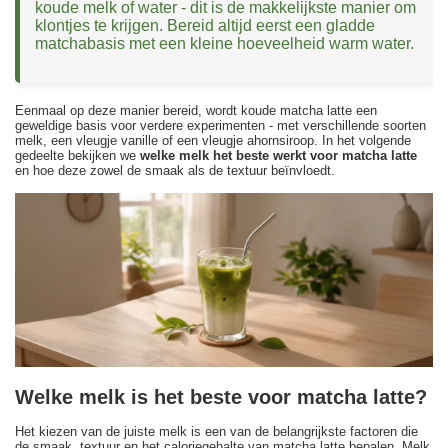
koude melk of water - dit is de makkelijkste manier om
klontjes te krijgen. Bereid altijd eerst een gladde
matchabasis met een kleine hoeveelheid warm water.
Eenmaal op deze manier bereid, wordt koude matcha latte een
geweldige basis voor verdere experimenten - met verschillende soorten
melk, een vleugje vanille of een vleugje ahornsiroop. In het volgende
gedeelte bekijken we
welke melk het beste werkt voor matcha latte
en hoe deze zowel de smaak als de textuur beïnvloedt.
Welke melk is het beste voor matcha latte?
Het kiezen van de juiste melk is een van de belangrijkste factoren die
de smaak, textuur en het caloriegehalte van matcha latte bepalen. Melk