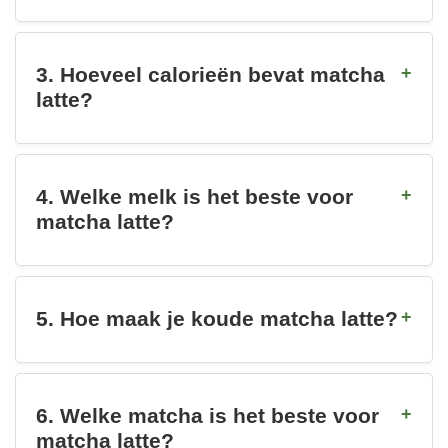
3. Hoeveel calorieën bevat matcha
latte?
4. Welke melk is het beste voor
matcha latte?
5. Hoe maak je koude matcha latte?
6. Welke matcha is het beste voor
matcha latte?