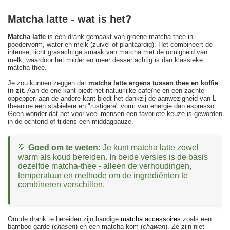
Matcha latte - wat is het?
Matcha latte
is een drank gemaakt van groene matcha thee in
poedervorm, water en melk (zuivel of plantaardig). Het combineert de
intense, licht grasachtige smaak van matcha met de romigheid van
melk, waardoor het milder en meer dessertachtig is dan klassieke
matcha thee.
Je zou kunnen zeggen dat
matcha latte ergens tussen thee en koffie
in zit
. Aan de ene kant biedt het natuurlijke cafeïne en een zachte
oppepper, aan de andere kant biedt het dankzij de aanwezigheid van L-
theanine een stabielere en "rustigere" vorm van energie dan espresso.
Geen wonder dat het voor veel mensen een favoriete keuze is geworden
in de ochtend of tijdens een middagpauze.
💡
Goed om te weten:
Je kunt matcha latte zowel
warm als koud bereiden. In beide versies is de basis
dezelfde matcha-thee - alleen de verhoudingen,
temperatuur en methode om de ingrediënten te
combineren verschillen.
Om de drank te bereiden zijn handige
matcha accessoires
zoals een
bamboe garde (
chasen
) en een matcha kom (
chawan
). Ze zijn niet