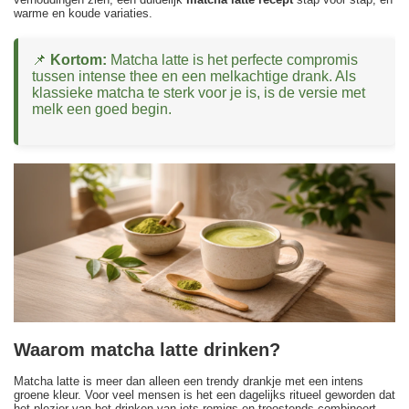
warme en koude variaties.
📌
Kortom:
Matcha latte is het perfecte compromis
tussen intense thee en een melkachtige drank. Als
klassieke matcha te sterk voor je is, is de versie met
melk een goed begin.
Waarom matcha latte drinken?
Matcha latte is meer dan alleen een trendy drankje met een intens
groene kleur. Voor veel mensen is het een dagelijks ritueel geworden dat
het plezier van het drinken van iets romigs en troostends combineert