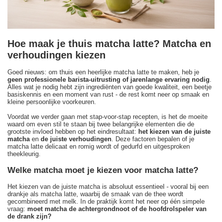
Hoe maak je thuis matcha latte? Matcha en
verhoudingen kiezen
Goed nieuws: om thuis een heerlijke matcha latte te maken, heb je
geen professionele barista-uitrusting of jarenlange ervaring nodig
.
Alles wat je nodig hebt zijn ingrediënten van goede kwaliteit, een beetje
basiskennis en een moment van rust - de rest komt neer op smaak en
kleine persoonlijke voorkeuren.
Voordat we verder gaan met stap-voor-stap recepten, is het de moeite
waard om even stil te staan bij twee belangrijke elementen die de
grootste invloed hebben op het eindresultaat:
het kiezen van de juiste
matcha
en
de juiste verhoudingen
. Deze factoren bepalen of je
matcha latte delicaat en romig wordt of gedurfd en uitgesproken
theekleurig.
Welke matcha moet je kiezen voor matcha latte?
Het kiezen van de juiste matcha is absoluut essentieel - vooral bij een
drankje als matcha latte, waarbij de smaak van de thee wordt
gecombineerd met melk. In de praktijk komt het neer op één simpele
vraag:
moet matcha de achtergrondnoot of de hoofdrolspeler van
de drank zijn?