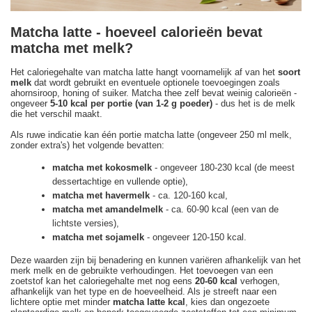
Matcha latte - hoeveel calorieën bevat
matcha met melk?
Het caloriegehalte van matcha latte hangt voornamelijk af van het
soort
melk
dat wordt gebruikt en eventuele optionele toevoegingen zoals
ahornsiroop, honing of suiker. Matcha thee zelf bevat weinig calorieën -
ongeveer
5-10 kcal per portie (van 1-2 g poeder)
- dus het is de melk
die het verschil maakt.
Als ruwe indicatie kan één portie matcha latte (ongeveer 250 ml melk,
zonder extra's) het volgende bevatten:
matcha met kokosmelk
- ongeveer 180-230 kcal (de meest
dessertachtige en vullende optie),
matcha met havermelk
- ca. 120-160 kcal,
matcha met amandelmelk
- ca. 60-90 kcal (een van de
lichtste versies),
matcha met sojamelk
- ongeveer 120-150 kcal.
Deze waarden zijn bij benadering en kunnen variëren afhankelijk van het
merk melk en de gebruikte verhoudingen. Het toevoegen van een
zoetstof kan het caloriegehalte met nog eens
20-60 kcal
verhogen,
afhankelijk van het type en de hoeveelheid. Als je streeft naar een
lichtere optie met minder
matcha latte kcal
, kies dan ongezoete