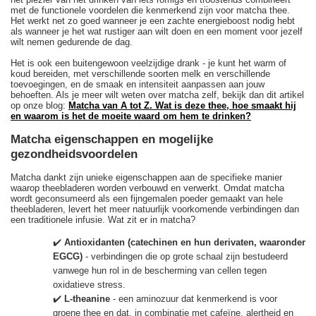
met de functionele voordelen die kenmerkend zijn voor matcha thee.
Het werkt net zo goed wanneer je een zachte energieboost nodig hebt
als wanneer je het wat rustiger aan wilt doen en een moment voor jezelf
wilt nemen gedurende de dag.
Het is ook een buitengewoon veelzijdige drank - je kunt het warm of
koud bereiden, met verschillende soorten melk en verschillende
toevoegingen, en de smaak en intensiteit aanpassen aan jouw
behoeften. Als je meer wilt weten over matcha zelf, bekijk dan dit artikel
op onze blog:
Matcha van A tot Z. Wat is deze thee, hoe smaakt hij
en waarom is het de moeite waard om hem te drinken?
Matcha eigenschappen en mogelijke
gezondheidsvoordelen
Matcha dankt zijn unieke eigenschappen aan de specifieke manier
waarop theebladeren worden verbouwd en verwerkt. Omdat matcha
wordt geconsumeerd als een fijngemalen poeder gemaakt van hele
theebladeren, levert het meer natuurlijk voorkomende verbindingen dan
een traditionele infusie. Wat zit er in matcha?
✔️
Antioxidanten (catechinen en hun derivaten, waaronder
EGCG)
- verbindingen die op grote schaal zijn bestudeerd
vanwege hun rol in de bescherming van cellen tegen
oxidatieve stress.
✔️
L-theanine
- een aminozuur dat kenmerkend is voor
groene thee en dat, in combinatie met cafeïne, alertheid en