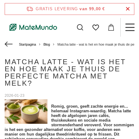
GRATIS LEVERING
van 99,00 €
Startpagina
Blog
Matcha latte - wat is het en hoe maak je thuis de per
MATCHA LATTE - WAT IS HET
EN HOE MAAK JE THUIS DE
PERFECTE MATCHA MET
MELK?
2026-01-23
Romig, groen, geeft zachte energie en...
helemaal Instagram-waardig. Matcha latte
heeft de afgelopen jaren cafés,
thuiskeukens en sociale media
stormenderhand veroverd. Voor sommigen
is het een gezonder alternatief voor koffie, voor anderen een
manier om hun dagelijkse theedrinkritueel op te frissen. Dit
schijnbaar eenvoudige drankje combineert de wereld van