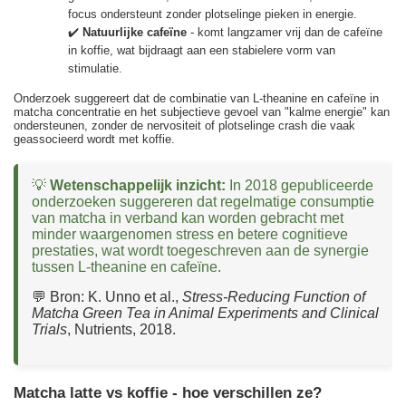
focus ondersteunt zonder plotselinge pieken in energie.
✔️
Natuurlijke cafeïne
- komt langzamer vrij dan de cafeïne
in koffie, wat bijdraagt aan een stabielere vorm van
stimulatie.
Onderzoek suggereert dat de combinatie van L-theanine en cafeïne in
matcha concentratie en het subjectieve gevoel van "kalme energie" kan
ondersteunen, zonder de nervositeit of plotselinge crash die vaak
geassocieerd wordt met koffie.
💡
Wetenschappelijk inzicht:
In 2018 gepubliceerde
onderzoeken suggereren dat regelmatige consumptie
van matcha in verband kan worden gebracht met
minder waargenomen stress en betere cognitieve
prestaties, wat wordt toegeschreven aan de synergie
tussen L-theanine en cafeïne.
💬 Bron:
K. Unno et al.,
Stress‑Reducing Function of
Matcha Green Tea in Animal Experiments and Clinical
Trials
, Nutrients, 2018.
Matcha latte vs koffie - hoe verschillen ze?