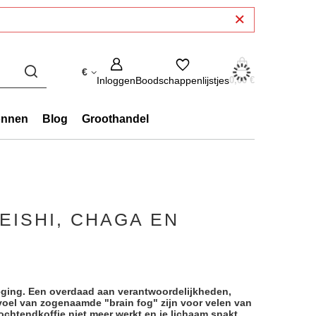
€
Inloggen
Boodschappenlijstjes
0,00 €
onnen
Blog
Groothandel
ISHI, CHAGA EN
ging. Een overdaad aan verantwoordelijkheden,
voel van zogenaamde "brain fog" zijn voor velen van
e ochtendkoffie niet meer werkt en je lichaam snakt