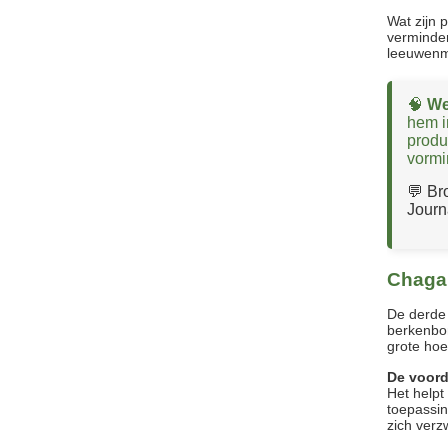
Wat zijn 
verminder
leeuwenm
🧠
We
hem i
produ
vormi
💬 Br
Journ
Chaga
De derde 
berkenbom
grote ho
De voord
Het helpt
toepassi
zich verz