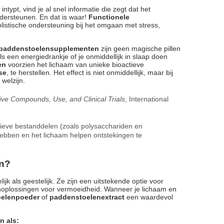
intypt, vind je al snel informatie die zegt dat het
ndersteunen. En dat is waar!
Functionele
listische ondersteuning bij het omgaan met stress,
paddenstoelensupplementen
zijn geen magische pillen
 een energiedrankje of je onmiddellijk in slaap doen
en
voorzien het lichaam van unieke bioactieve
se
, te herstellen. Het effect is niet onmiddellijk, maar bij
welzijn.
ve Compounds, Use, and Clinical Trials
, International
ctieve bestanddelen (zoals polysacchariden en
ebben en het lichaam helpen ontstekingen te
en?
jk als geestelijk. Ze zijn een uitstekende optie voor
noplossingen voor vermoeidheid. Wanneer je lichaam en
elenpoeder
of
paddenstoelenextract
een waardevol
n als: