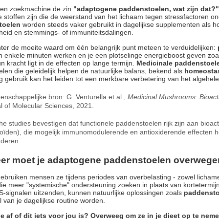
 een zoekmachine de zin
"adaptogene paddenstoelen, wat zijn dat?"
ke stoffen zijn die de weerstand van het lichaam tegen stressfactoren o
toelen
worden steeds vaker gebruikt in dagelijkse supplementen als ho
eid en stemmings- of immuniteitsdalingen.
hter de moeite waard om één belangrijk punt meteen te verduidelijken:
n enkele minuten werken en je een plotselinge energieboost geven zoals
n kracht ligt in de effecten op lange termijn.
Medicinale paddenstoel
len die geleidelijk helpen de natuurlijke balans, bekend als
homeosta
g gebruik kan het leiden tot een merkbare verbetering van het algehele 
enschappelijke bron:
G. Venturella et al.,
Medicinal Mushrooms: Bioacti
l of Molecular Sciences, 2021.
che studies bevestigen dat functionele paddenstoelen rijk zijn aan bioa
oïden), die mogelijk immunomodulerende en antioxiderende effecten h
deren.
er moet je adaptogene paddenstoelen overweg
ebruiken mensen ze tijdens periodes van overbelasting - zowel lichameli
e meer "systemische" ondersteuning zoeken in plaats van kortetermij
-signalen uitzenden, kunnen natuurlijke oplossingen zoals
paddensto
 van je dagelijkse routine worden.
je af of dit iets voor jou is? Overweeg om ze in je dieet op te neme