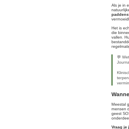
Als je in
natuurlij
paddens
vermoeidh
Het is ec
die binne
vallen. Hu
bestandde
regelmati
💬 Wet
Journa
Klinis
terpen
vermin
Wanne
Meestal g
mensen di
geest SOS
onderdeel
Vraag je 