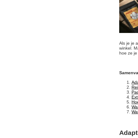
Als je je
winkel. M
hoe ze je
Samenvat
Ada
Rei
Pad
Ext
Hoe
Waa
Wa
Adapt