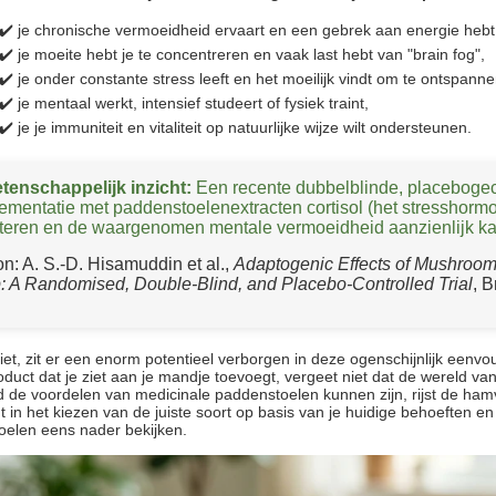
✔️ je chronische vermoeidheid ervaart en een gebrek aan energie hebt
✔️ je moeite hebt je te concentreren en vaak last hebt van "brain fog",
✔️ je onder constante stress leeft en het moeilijk vindt om te ontspann
✔️ je mentaal werkt, intensief studeert of fysiek traint,
✔️ je je immuniteit en vitaliteit op natuurlijke wijze wilt ondersteunen.
tenschappelijk inzicht:
Een recente dubbelblinde, placebogec
ementatie met paddenstoelenextracten cortisol (het stresshormo
teren en de waargenomen mentale vermoeidheid aanzienlijk k
on:
A. S.-D. Hisamuddin et al.,
Adaptogenic Effects of Mushroom
: A Randomised, Double-Blind, and Placebo-Controlled Trial
, 
ziet, zit er een enorm potentieel verborgen in deze ogenschijnlijk eenvo
oduct dat je ziet aan je mandje toevoegt, vergeet niet dat de wereld va
 de voordelen van medicinale paddenstoelen kunnen zijn, rijst de ham
gt in het kiezen van de juiste soort op basis van je huidige behoeften en 
elen eens nader bekijken.