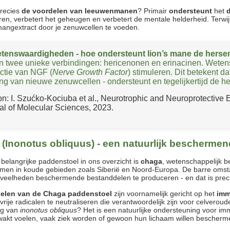
precies
de voordelen van leeuwenmanen
? Primair
ondersteunt
het
d
en, verbetert het geheugen en verbetert de mentale helderheid. Terwijl
angextract door je zenuwcellen te voeden.
tenswaardigheden - hoe ondersteunt
lion’s mane
de herse
n twee unieke verbindingen: hericenonen en erinacinen. Weten
ctie van
NGF
(
Nerve Growth Factor
) stimuleren. Dit betekent 
ng van nieuwe zenuwcellen - ondersteunt en tegelijkertijd de h
on:
I. Szućko-Kociuba et al., Neurotrophic and Neuroprotective E
al of Molecular Sciences, 2023.
(
Inonotus obliquus
) - een natuurlijk beschermen
belangrijke paddenstoel in ons overzicht is
chaga
, wetenschappelijk 
en in koude gebieden zoals Siberië en Noord-Europa. De barre omsta
eveelheden beschermende bestanddelen te produceren - en dat is prec
elen van de Chaga paddenstoel
zijn voornamelijk gericht op het
imm
 vrije radicalen te neutraliseren die verantwoordelijk zijn voor celverou
ng van
inonotus obliquus
? Het is een natuurlijke ondersteuning voor immu
wakt voelen, vaak ziek worden of gewoon hun lichaam willen bescherme