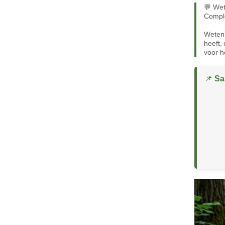
💬 Wet
Compl
Wetens
heeft,
voor h
📌
Sa