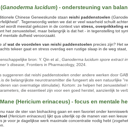
(
Ganoderma lucidum
) - ondersteuning van balan
aditionele Chinese Geneeskunde staan
reishi
paddenstoelen
(
Ganode
rfelijkheid". Tegenwoordig weten we dat er veel waarheid schuilt acht
el wordt meestal gekozen in de context van
stress, overprikkeling e
nt het zenuwstelsel, maar belangrijk is dat het - in tegenstelling tot s
f mentale dufheid veroorzaakt.
je af
wat de voordelen van reishi paddenstoelen
precies zijn? Het we
nachts tekeer gaat en stress overdag een rustige slaap in de weg staa
enschappelijke bron:
Y. Qin et al.,
Ganoderma lucidum spore extract imp
mer’s disease
, Frontiers in Pharmacology, 2024.
s suggereren dat reishi paddenstoelen onder andere werken door GA
is de belangrijkste neurotransmitter die fungeert als een natuurlijke "
deren van overmatige stimulatie). Kortom: ze helpen het zenuwstelsel
arameters, die essentieel zijn voor een goed herstel, aanzienlijk te ver
 Mane
(
Hericium erinaceus
) - focus en mentale h
nu naar de ster van biohacking gaan en een favoriet onder kenniswe
toel
(
Hericium erinaceus
) lijkt qua uiterlijk op de manen van een leeuw
ls je voor je dagelijkse werk maximale concentratie nodig hebt (zogeh
en.