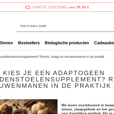
GRATIS LEVERING
van 99,00 €
Binnen
Bestsellers
Biologische producten
Cadeaub
 paddenstoelensupplement? Reishi, chaga en leeuwenmanen in de praktijk
 KIES JE EEN ADAPTOGEEN
DENSTOELENSUPPLEMENT? RE
UWENMANEN IN DE PRAKTIJK
1
We leven voortdurend in bewe
stress, slaapgebrek en het ge
ons dagelijkse realiteit. Als j