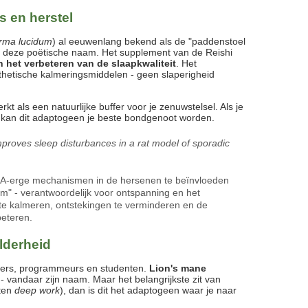
s en herstel
rma lucidum
) al eeuwenlang bekend als de "paddenstoel
er deze poëtische naam. Het supplement van de Reishi
n het verbeteren van de slaapkwaliteit
. Het
ynthetische kalmeringsmiddelen - geen slaperigheid
rkt als een natuurlijke buffer voor je zenuwstelsel. Als je
t, kan dit adaptogeen je beste bondgenoot worden.
roves sleep disturbances in a rat model of sporadic
BA-erge mechanismen in de hersenen te beïnvloeden
rem" - verantwoordelijk voor ontspanning en het
 te kalmeren, ontstekingen te verminderen en de
beteren.
elderheid
rkers, programmeurs en studenten.
Lion's mane
 - vandaar zijn naam. Maar het belangrijkste zit van
eten
deep work
), dan is dit het adaptogeen waar je naar