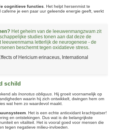
e cognitieve functies
. Het helpt hersenmist te
 cafeïne je een paar uur geleende energie geeft, werkt
nen?
Het geheim van de leeuwenmangzwam zit
schappelijke studies tonen aan dat deze de
dat leeuwenmama letterlijk de neurogenese - de
ersenen beschermt tegen oxidatieve stress.
ffects of Hericium erinaceus, International
d schild
bekend als
Inonotus obliquus
. Hij groeit voornamelijk op
ndigheden waarin hij zich ontwikkelt, dwingen hem om
ies wat hem zo waardevol maakt.
uunsysteem
. Het is een echte antioxidant krachtpatser!
dering en ontstekingen. Dus wat is de belangrijkste
niteit en vitaliteit. Het is vooral goed voor mensen die
n tegen negatieve milieu-invloeden.