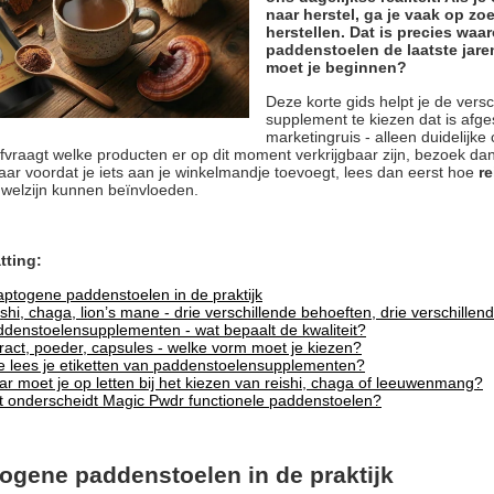
naar herstel, ga je vaak op zo
herstellen. Dat is precies w
paddenstoelen de laatste jar
moet je beginnen?
Deze korte gids helpt je de vers
supplement te kiezen dat is afg
marketingruis - alleen duidelijke 
 afvraagt welke producten er op dit moment verkrijgbaar zijn, bezoek da
aar voordat je iets aan je winkelmandje toevoegt, lees dan eerst hoe
re
 welzijn kunnen beïnvloeden.
ting:
ptogene paddenstoelen in de praktijk
shi, chaga, lion’s mane
- drie verschillende behoeften, drie verschillen
denstoelensupplementen - wat bepaalt de kwaliteit?
ract, poeder, capsules - welke vorm moet je kiezen?
 lees je etiketten van paddenstoelensupplementen?
r moet je op letten bij het kiezen van reishi, chaga of leeuwenmang?
t onderscheidt
Magic Pwdr
functionele paddenstoelen?
ogene paddenstoelen in de praktijk