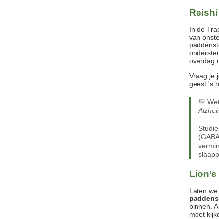
Reishi
In de Tr
van onste
paddensto
ondersteu
overdag o
Vraag je 
geest 's 
💬 Wet
Alzhei
Studie
(GABA 
vermin
slaapp
Lion’s
Laten we 
paddens
binnen. A
moet kijk