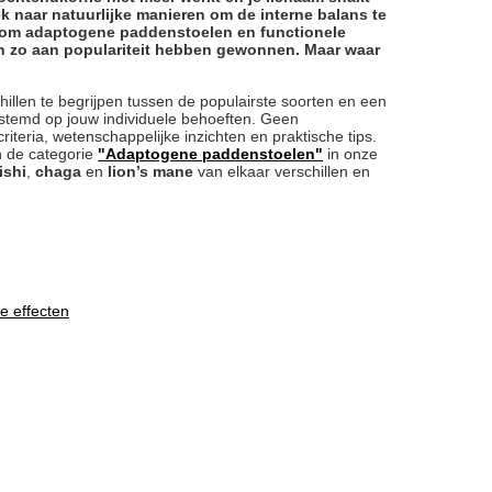
ek naar natuurlijke manieren om de interne balans te
aarom adaptogene paddenstoelen en functionele
en zo aan populariteit hebben gewonnen. Maar waar
chillen te begrijpen tussen de populairste soorten en een
estemd op jouw individuele behoeften. Geen
criteria, wetenschappelijke inzichten en praktische tips.
n de categorie
"Adaptogene paddenstoelen"
in onze
ishi
,
chaga
en
lion’s mane
van elkaar verschillen en
de effecten