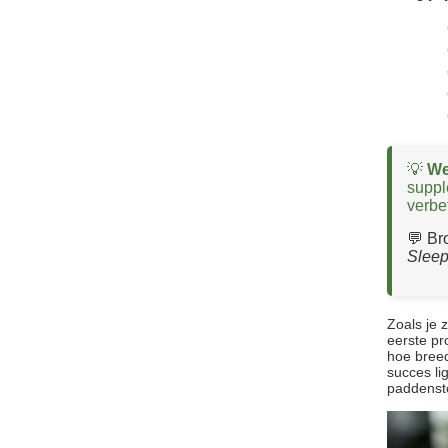
💡
We
suppl
verbe
💬 Br
Sleep
Zoals je 
eerste pr
hoe breed
succes li
paddensto