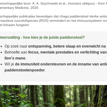
enschappelijke bron:
K. A. Szychowski et al.,
Inonotus obliquus - from f
ementary Medicine, 2020.
chappelijke publicaties bevestigen dat chaga paddenstoel sterke an
 reactieve zuurstofspecies (
ROS
) vermindert en het immuunsysteem on
et lichaam fungeert.
menvatting - hoe kies je de juiste paddenstoel?
Op zoek naar
ontspanning, betere slaap en evenwicht na 
Behoefte aan
focus, mentale prestaties en verlichting va
lion's mane
.
Wil je
de immuniteit ondersteunen en de inname van anti
paddenstoelenpoeder
.