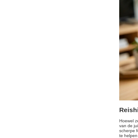
Reish
Hoewel ze
van de ju
scherpe f
te helpen