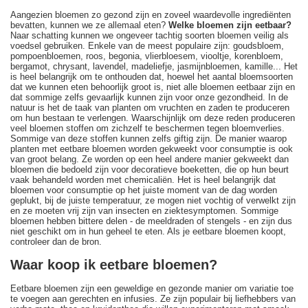
Aangezien bloemen zo gezond zijn en zoveel waardevolle ingrediënten
bevatten, kunnen we ze allemaal eten?
Welke bloemen zijn eetbaar?
Naar schatting kunnen we ongeveer tachtig soorten bloemen veilig als
voedsel gebruiken. Enkele van de meest populaire zijn: goudsbloem,
pompoenbloemen, roos, begonia, vlierbloesem, viooltje, korenbloem,
bergamot, chrysant, lavendel, madeliefje, jasmijnbloemen, kamille... Het
is heel belangrijk om te onthouden dat, hoewel het aantal bloemsoorten
dat we kunnen eten behoorlijk groot is, niet alle bloemen eetbaar zijn en
dat sommige zelfs gevaarlijk kunnen zijn voor onze gezondheid. In de
natuur is het de taak van planten om vruchten en zaden te produceren
om hun bestaan te verlengen. Waarschijnlijk om deze reden produceren
veel bloemen stoffen om zichzelf te beschermen tegen bloemverlies.
Sommige van deze stoffen kunnen zelfs giftig zijn. De manier waarop
planten met eetbare bloemen worden gekweekt voor consumptie is ook
van groot belang. Ze worden op een heel andere manier gekweekt dan
bloemen die bedoeld zijn voor decoratieve boeketten, die op hun beurt
vaak behandeld worden met chemicaliën. Het is heel belangrijk dat
bloemen voor consumptie op het juiste moment van de dag worden
geplukt, bij de juiste temperatuur, ze mogen niet vochtig of verwelkt zijn
en ze moeten vrij zijn van insecten en ziektesymptomen. Sommige
bloemen hebben bittere delen - de meeldraden of stengels - en zijn dus
niet geschikt om in hun geheel te eten. Als je eetbare bloemen koopt,
controleer dan de bron.
Waar koop ik eetbare bloemen?
Eetbare bloemen zijn een geweldige en gezonde manier om variatie toe
te voegen aan gerechten en infusies. Ze zijn populair bij liefhebbers van