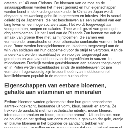
dateren uit 140 voor Christus. De bloemen van de roos en de
sinaasappelboom werden het meest gebruikt en hun eigenschappen
werden benut in de kruidengeneeskunde. In China en Japan wordt
chrysant al eeuwenlang gebruikt in gerechten en infusies. Het is vooral
geliefd bij de Japanners, die het beschouwen als een symbool van een
lang leven en een hoge sociale status. Het wordt toegevoegd aan
voorgerechten, soepen en salades. Thee wordt gezet van gedroogde
chrysantbloemen. Uit het Land van de Rijzende Zon kennen we ook de
smaak van groene thee met jasmijnbloemen, die samen een
verfrissende, aromatische en zeer etherische combinatie vormen. In het
oude Rome werden bernagiebloemen en -bladeren toegevoegd aan de
wijn van soldaten om hun dapperheid voor de strijd te vergroten. Aan de
andere kant werden rozenblaadjes en viooltjes toegevoegd aan
gerechten en was lavendel een van de ingrediënten in sauzen. In
middeleeuws Frankrijk werden goudsbloemen aan salades toegevoegd
en in Polen werden rozenblaadjes sinds de middeleeuwen tot jam
vermalen. Tegenwoordig zijn kruidentheeën van lindebloemen of
kamillebloemen populair in de meeste huishoudens.
Eigenschappen van eetbare bloemen,
gehalte aan vitaminen en mineralen
Eetbare bloemen worden gekenmerkt door hun grote sensorische
aantrekkingskracht, bestaande uit vorm, kleur, smaak en aroma. Ze
trekken de aandacht met hun esthetische uiterlijk, mooie kleuren,
interessante smaken en frisse, exotische aroma's. Uit onderzoek naar
de houding en het gedrag van consumenten is gebleken dat gele, oranje
en blauwe bloemen in het bijzonder de aandacht trekken van
consumenten - ze vallen op en zorgen ervoor dat een aftreksel ervan of