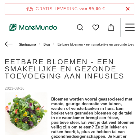
GRATIS LEVERING
van 99,00 €
Startpagina
Blog
Eetbare bloemen - een smakelijke en gezonde toevoeg
EETBARE BLOEMEN - EEN
SMAKELIJKE EN GEZONDE
TOEVOEGING AAN INFUSIES
2023-08-16
Bloemen worden vooral geassocieerd met
mooie, geurige decoratie van tuinen,
weiden of vensterbanken in huis. Een
boeket vers gesneden bloemen op de tafel
in de woonkamer brengt een frisse,
positieve sfeer. En wist je dat veel bloemen
veilig zijn om te eten? Ze zijn lekker en
ruiken heerlijk, plus ze hebben tal van
gezondheidseigenschappen. Je kunt er