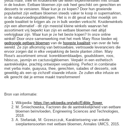
yerba mate, thee en kruidenthee die willen experimenteren met smaak
in de keuken. Eetbare bloemen zijn ook heel geschikt om gerechten en
desserts te versieren. Waar kun je ze kopen? Door hun groeiende
populariteit zijn eetbare bloemen steeds vaker te koop in supermarkten,
in de natuurvoedingsafdelingen. Het is in dit geval echter moeilijk om
goede kwaliteit te krijgen als ze in bulk worden verkocht. Kruidenwinkels
zijn een alternatief - dit zijn meestal kleine winkels waarvan het
assortiment vrij beperkt kan zijn en eetbare bloemen niet altijd
verkrijgbaar zijn. Waar kun je ze het beste kopen? In onze online
winkel! Door onze samenwerking met het merk Mary Rose bieden wij
gedroogde eetbare bloemen
van de
hoogste kwaliteit
van over de hele
wereld. Ze zijn afkomstig van betrouwbare, vertrouwde leveranciers die
ervoor zorgen dat in elke verpakking de beste planten zitten. Mary
Rose's assortiment omvat: korenbloemblaadjes, goudsbloem, roos,
hibiscus, jasmijn en cactusvijgbloemen. Verpakt in een esthetisch
aantrekkelijke, prachtig ontworpen verpakking. Perfect in combinatie
met yerba mate, guayusa, thee, gerechten, salades of desserts, ook
geweldig als een op zichzelf staande infusie. Ze zullen elke infusie en
elk gerecht dat je ermee maakt transformeren!
Bron van informatie:
Wikipedia:
https://en.wikipedia.org/wiki/Edible_flower.
M. Śmiechowska, Factoren die de aantrekkelijkheid van eetbare
bloemen beïnvloeden, Engineering Sciences and Technologies,
2018.
A. Stefaniak, M. Grzeszczuk, Karakterisering van enkele
sierplantensoorten met eetbare bloemen, Annales UMCS, 2015.