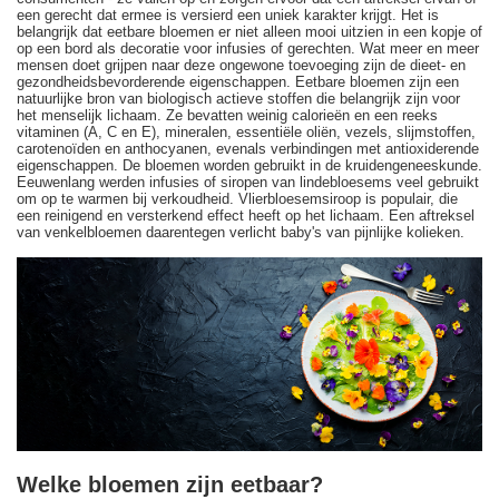
een gerecht dat ermee is versierd een uniek karakter krijgt. Het is
belangrijk dat eetbare bloemen er niet alleen mooi uitzien in een kopje of
op een bord als decoratie voor infusies of gerechten. Wat meer en meer
mensen doet grijpen naar deze ongewone toevoeging zijn de dieet- en
gezondheidsbevorderende eigenschappen. Eetbare bloemen zijn een
natuurlijke bron van biologisch actieve stoffen die belangrijk zijn voor
het menselijk lichaam. Ze bevatten weinig calorieën en een reeks
vitaminen (A, C en E), mineralen, essentiële oliën, vezels, slijmstoffen,
carotenoïden en anthocyanen, evenals verbindingen met antioxiderende
eigenschappen. De bloemen worden gebruikt in de kruidengeneeskunde.
Eeuwenlang werden infusies of siropen van lindebloesems veel gebruikt
om op te warmen bij verkoudheid. Vlierbloesemsiroop is populair, die
een reinigend en versterkend effect heeft op het lichaam. Een aftreksel
van venkelbloemen daarentegen verlicht baby's van pijnlijke kolieken.
Welke bloemen zijn eetbaar?