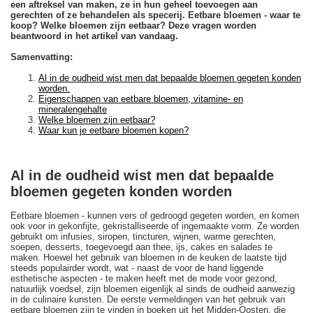
een aftreksel van maken, ze in hun geheel toevoegen aan
gerechten of ze behandelen als specerij. Eetbare bloemen - waar te
koop? Welke bloemen zijn eetbaar? Deze vragen worden
beantwoord in het artikel van vandaag.
Samenvatting:
Al in de oudheid wist men dat bepaalde bloemen gegeten konden
worden.
Eigenschappen van eetbare bloemen, vitamine- en
mineralengehalte
Welke bloemen zijn eetbaar?
Waar kun je eetbare bloemen kopen?
Al in de oudheid wist men dat bepaalde
bloemen gegeten konden worden
Eetbare bloemen - kunnen vers of gedroogd gegeten worden, en komen
ook voor in gekonfijte, gekristalliseerde of ingemaakte vorm. Ze worden
gebruikt om infusies, siropen, tincturen, wijnen, warme gerechten,
soepen, desserts, toegevoegd aan thee, ijs, cakes en salades te
maken. Hoewel het gebruik van bloemen in de keuken de laatste tijd
steeds populairder wordt, wat - naast de voor de hand liggende
esthetische aspecten - te maken heeft met de mode voor gezond,
natuurlijk voedsel, zijn bloemen eigenlijk al sinds de oudheid aanwezig
in de culinaire kunsten. De eerste vermeldingen van het gebruik van
eetbare bloemen zijn te vinden in boeken uit het Midden-Oosten, die