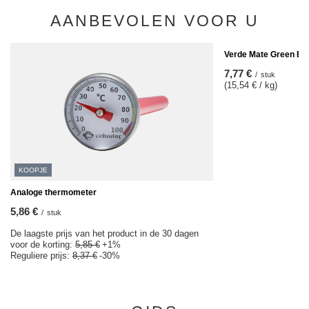
AANBEVOLEN VOOR U
Verde Mate Green Ene
7,77 €
/
stuk
(15,54 € / kg)
KOOPJE
Analoge thermometer
5,86 €
/
stuk
De laagste prijs van het product in de 30 dagen
voor de korting:
5,85 €
+1%
Reguliere prijs:
8,37 €
-30%