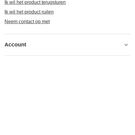
Ik wil het product terugsturen
Ik wil het product ruilen
Neem contact op met
Account
Informatie
Verdere informatie
contact@matemundo.nl
MateMundo.nl
,
Ostrowskiego 9/129
,
53-238
Wrocław (Polen)