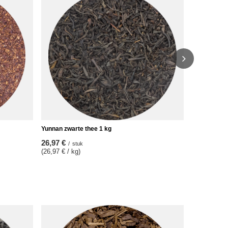
Assam zwart
19,97 €
/
s
(19,97 € / k
Yunnan zwarte thee 1 kg
26,97 €
/
stuk
(26,97 € / kg)