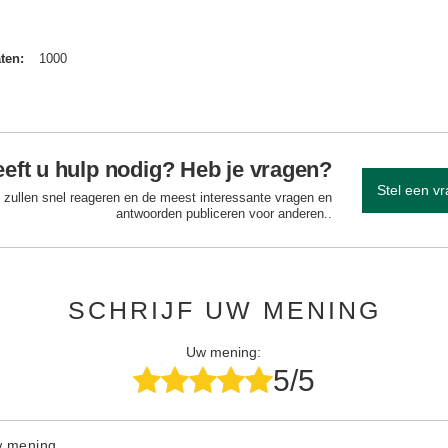
aten
1000
eft u hulp nodig? Heb je vragen?
Stel een v
 zullen snel reageren en de meest interessante vragen en
antwoorden publiceren voor anderen..
SCHRIJF UW MENING
Uw mening:
5/5
w mening