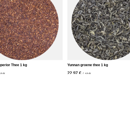
perior Thee 1 kg
Yunnan groene thee 1 kg
22,97 €
stuk
/
stuk
kg)
(22,97 € / kg)
t
Informatie