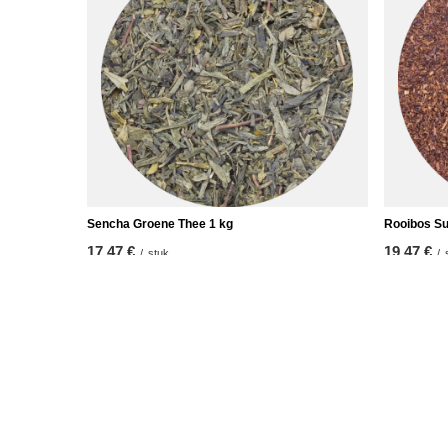
Sencha Groene Thee 1 kg
Rooibos Su
17,47 €
19,47 €
/
stuk
/
(17,47 € / kg)
(19,47 € / 
ORDERS
Accoun