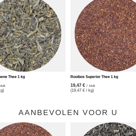
ene Thee 1 kg
Rooibos Superior Thee 1 kg
19,47 €
stuk
/
stuk
kg)
(19,47 € / kg)
AANBEVOLEN VOOR U