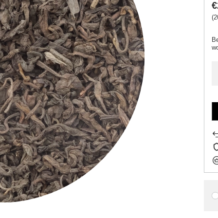
€
(2
Be
w