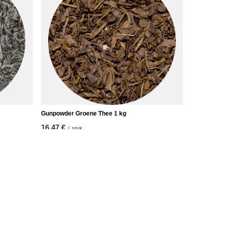
Gunpowder Groene Thee 1 kg
16,47 €
/
stuk
(16,47 € / kg)
Verdere informatie