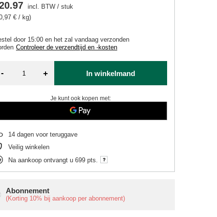
20.97
incl. BTW
/
stuk
0,97 € / kg)
stel door
15:00 en het zal vandaag verzonden
orden
Controleer de verzendtijd en -kosten
-
+
In winkelmand
Je kunt ook kopen met:
14
dagen voor teruggave
Veilig winkelen
Na aankoop ontvangt u
699 pts.
Abonnement
(Korting
10%
bij aankoop per abonnement)