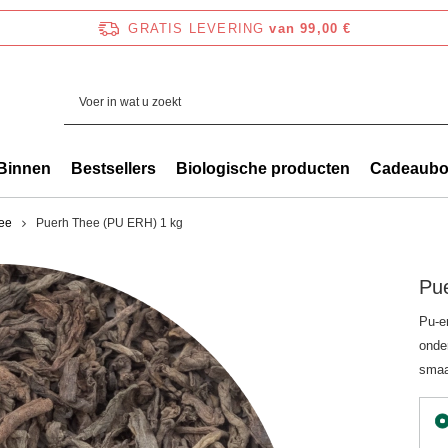
GRATIS LEVERING
van 99,00 €
Binnen
Bestsellers
Biologische producten
Cadeaub
hee
Puerh Thee (PU ERH) 1 kg
Pu
Pu-e
onder
smaa