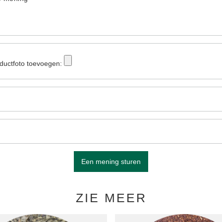
ductfoto toevoegen:
Een mening sturen
ZIE MEER