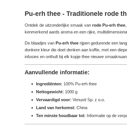
Pu-erh thee - Traditionele rode 
Ontdek de uitzonderlijke smaak van
rode Pu-erh thee
kenmerkend aards aroma en een rijke, multidimensional
De blaadjes van
Pu-erh thee
rijpen gedurende een lang
donkere kleur die doet denken aan koffie, met een diep
infusies en onthult bij elk kopje thee nieuwe smaaknua
Aanvullende informatie:
Ingrediënten:
100% Pu-erh thee
Nettogewicht:
1000 g
Vervaardigd voor:
Venusti Sp. z o.o.
Land van herkomst:
China
Ten minste houdbaar tot:
Informatie op de verp