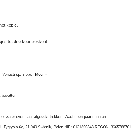
et kopje.
jes tot drie keer trekken!
Venusti sp. z o.o.
Meer
 bevatten.
heet water over. Laat afgedekt trekken. Wacht een paar minuten.
 ul. Tygrysia 6a, 21-040 Świdnik, Polen NIP: 6121860348 REGON: 366578876 