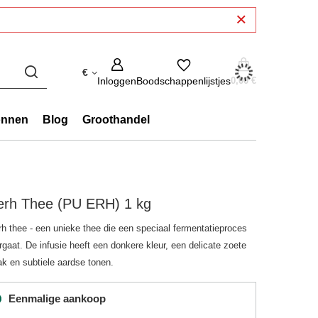
€
Inloggen
Boodschappenlijstjes
0,00 €
onnen
Blog
Groothandel
erh Thee (PU ERH) 1 kg
rh thee - een unieke thee die een speciaal fermentatieproces
gaat. De infusie heeft een donkere kleur, een delicate zoete
k en subtiele aardse tonen.
Eenmalige aankoop