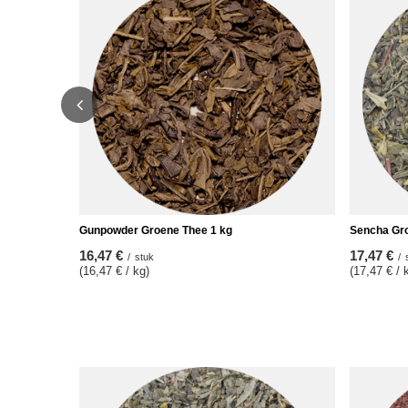
Gunpowder Groene Thee 1 kg
Sencha Gro
16,47 €
17,47 €
/
stuk
/
(16,47 € / kg)
(17,47 € / 