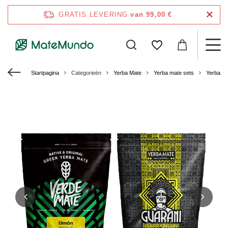
GRATIS LEVERING
van 99,00 €
Startpagina
Categorieën
Yerba Mate
Yerba mate sets
Yerba M